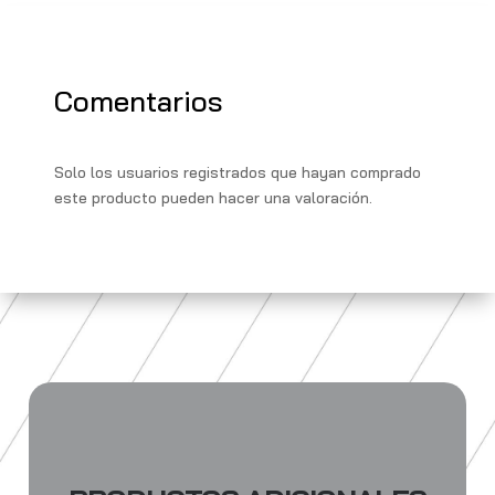
p
r
r
b
i
p
a
o
l
y
m
o
L
Comentarios
k
i
n
Solo los usuarios registrados que hayan comprado
k
este producto pueden hacer una valoración.