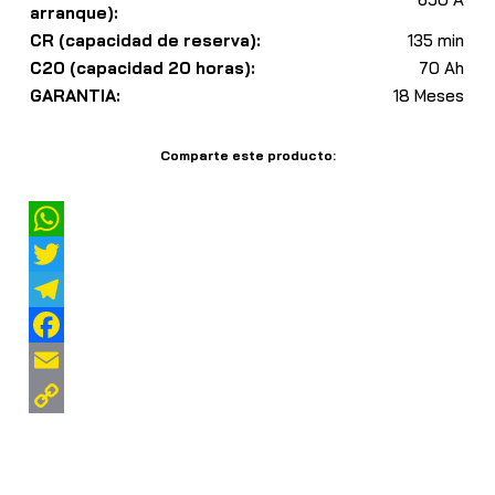
arranque):
CR (capacidad de reserva):
135 min
C20 (capacidad 20 horas):
70 Ah
GARANTIA:
18 Meses
Comparte este producto:
W
h
T
a
w
T
t
i
e
F
s
t
l
a
E
A
t
e
c
m
C
p
e
g
e
a
o