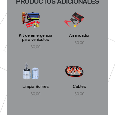
PRODUCTOS ADICIONALES
Kit de emergencia
Arrancador
para vehiculos
$
0,00
$
0,00
Limpia Bornes
Cables
$
0,00
$
0,00