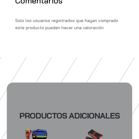
Comentarios
p
r
r
b
i
p
a
o
l
y
Solo los usuarios registrados que hayan comprado
m
o
L
este producto pueden hacer una valoración.
k
i
n
k
PRODUCTOS ADICIONALES