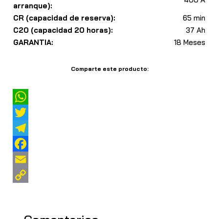
arranque):
CR (capacidad de reserva):
65 min
C20 (capacidad 20 horas):
37 Ah
GARANTIA:
18 Meses
Comparte este producto:
W
h
T
a
w
T
t
i
e
F
s
t
l
a
E
A
t
e
c
m
C
p
e
g
e
a
o