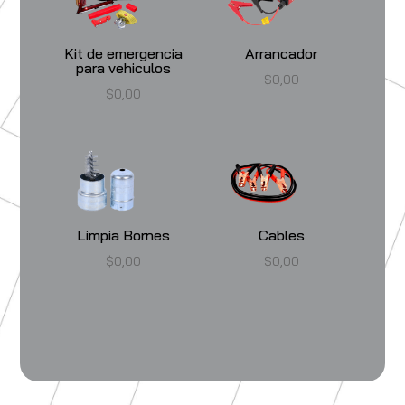
Kit de emergencia
Arrancador
para vehiculos
$
0,00
$
0,00
Limpia Bornes
Cables
$
0,00
$
0,00