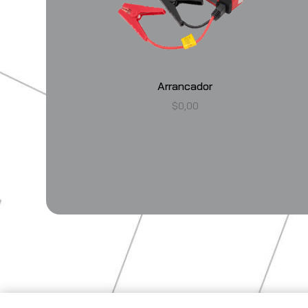
Arrancador
$
0,00