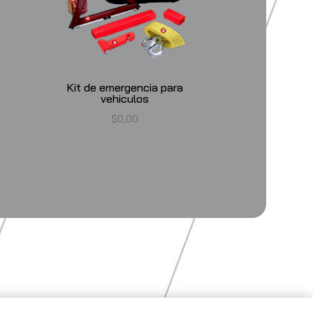
Kit de emergencia para
vehiculos
$
0,00