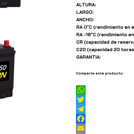
ALTURA:
LARGO:
ANCHO:
RA 0°C (rendimiento en e
RA -18°C (rendimiento en
CR (capacidad de reserva
C20 (capacidad 20 horas
GARANTIA:
Comparte este producto:
W
h
T
a
w
T
t
i
e
F