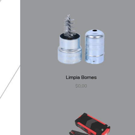
Limpia Bornes
$
0,00