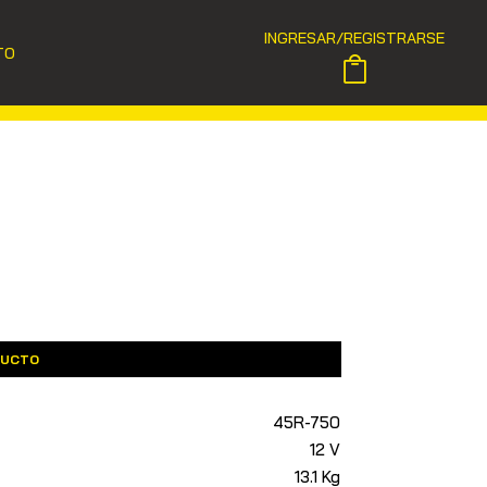
INGRESAR/REGISTRARSE
TO
DUCTO
45R-750
12 V
13.1 Kg