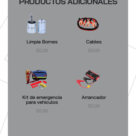
PRODUCTOS ADICIONALES
Limpia Bornes
Cables
$
0,00
$
0,00
Kit de emergencia
Arrancador
para vehiculos
$
0,00
$
0,00