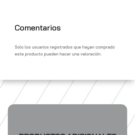
p
r
r
b
i
p
a
o
l
y
m
o
L
Comentarios
k
i
n
Solo los usuarios registrados que hayan comprado
k
este producto pueden hacer una valoración.