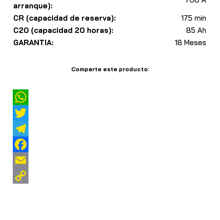
arranque):
CR (capacidad de reserva):
175 min
C20 (capacidad 20 horas):
85 Ah
GARANTIA:
18 Meses
Comparte este producto:
W
h
T
a
w
T
t
i
e
F
s
t
l
a
E
A
t
e
c
m
C
p
e
g
e
a
o