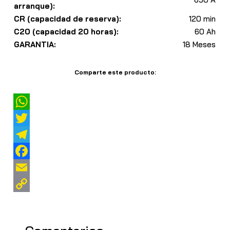
arranque):
CR (capacidad de reserva):
120 min
C20 (capacidad 20 horas):
60 Ah
GARANTIA:
18 Meses
Comparte este producto:
W
h
T
a
w
T
t
i
e
F
s
t
l
a
E
A
t
e
c
m
C
p
e
g
e
a
o