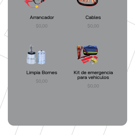
Arrancador
Cables
$
0,00
$
0,00
Limpia Bornes
Kit de emergencia
para vehiculos
$
0,00
$
0,00