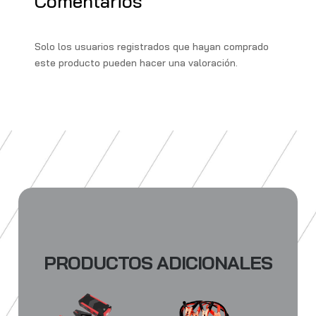
Comentarios
p
r
r
b
i
p
a
o
l
y
Solo los usuarios registrados que hayan comprado
m
o
L
este producto pueden hacer una valoración.
k
i
n
k
PRODUCTOS ADICIONALES