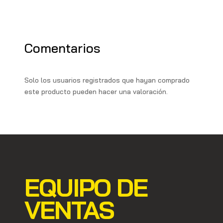
p
r
r
b
i
p
a
o
l
y
m
o
L
Comentarios
k
i
n
Solo los usuarios registrados que hayan comprado
k
este producto pueden hacer una valoración.
EQUIPO DE
VENTAS