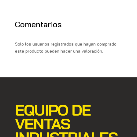
a
o
l
y
m
o
L
Comentarios
k
i
n
Solo los usuarios registrados que hayan comprado
k
este producto pueden hacer una valoración.
EQUIPO DE
VENTAS