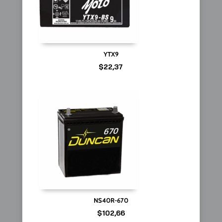
YTX9
$
22,37
NS40R-670
$
102,66