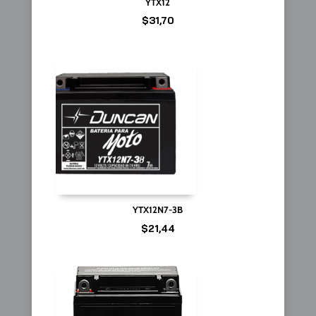
YTX12
$
31,70
YTX12N7-3B
$
21,44