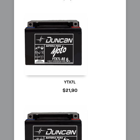
YTX7L
$
21,90