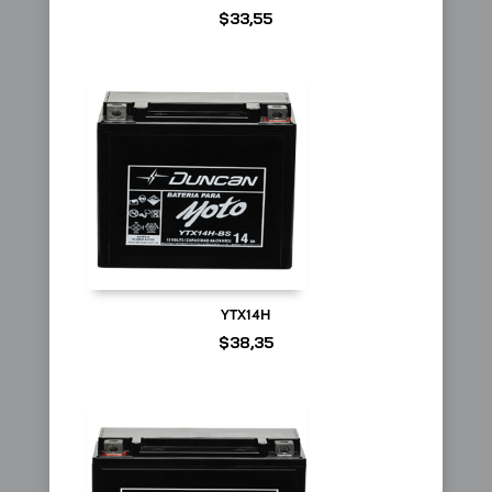
$
33,55
YTX14H
$
38,35