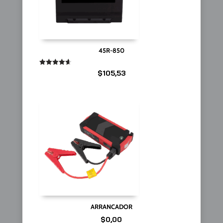
45R-850
Valorado
$
105,53
en
4.67
de 5
ARRANCADOR
$
0,00