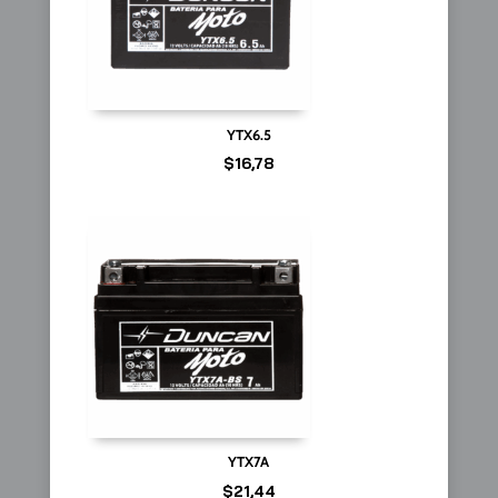
YTX6.5
$
16,78
YTX7A
$
21,44