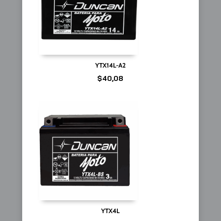
YTX14L-A2
$
40,08
YTX4L