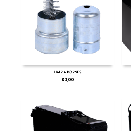
LIMPIA BORNES
$
0,00