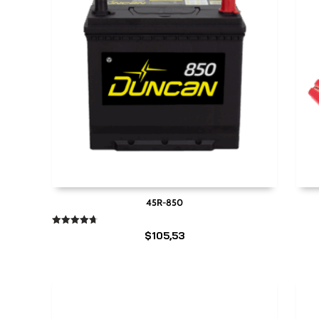
45R-850
Valorado
$
105,53
en
4.67
de 5