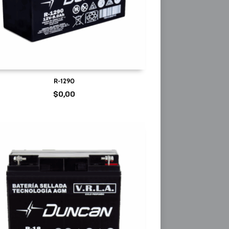
R-1290
$
0,00