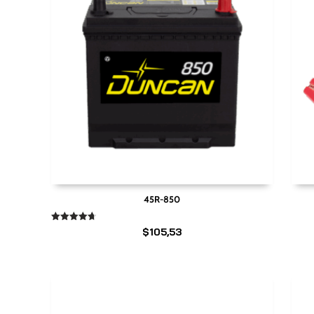
45R-850
Valorado
$
105,53
en
4.67
de 5