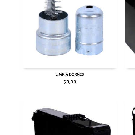
LIMPIA BORNES
$
0,00