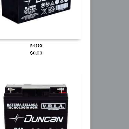
R-1290
$
0,00