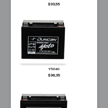
$
33,55
YTX14H
$
38,35