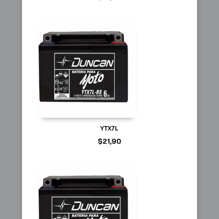
YTX7L
$
21,90