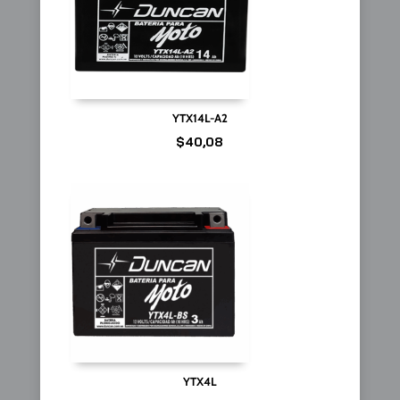
YTX14L-A2
$
40,08
YTX4L