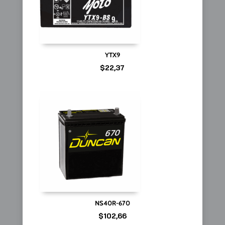
YTX9
$
22,37
NS40R-670
$
102,66