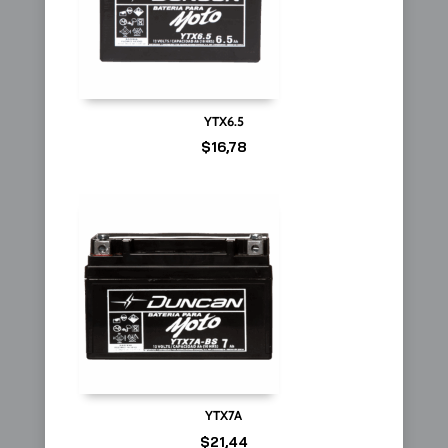
YTX6.5
$
16,78
YTX7A
$
21,44