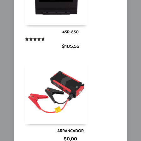
45R-850
Valorado
$
105,53
en
4.67
de 5
ARRANCADOR
$
0,00