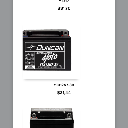
YTX12
$
31,70
YTX12N7-3B
$
21,44