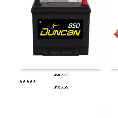
45R-850
Valorado
$
105,53
en
4.67
de 5