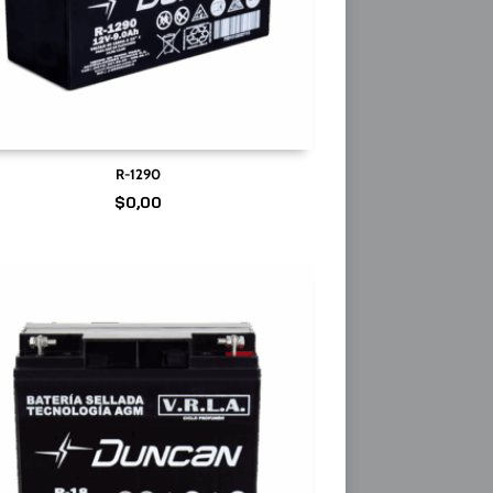
R-1290
$
0,00