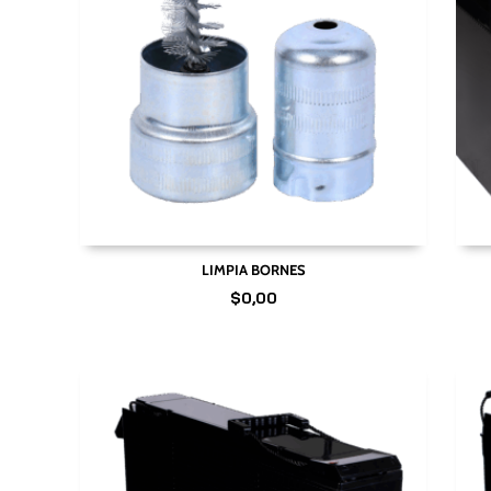
LIMPIA BORNES
$
0,00