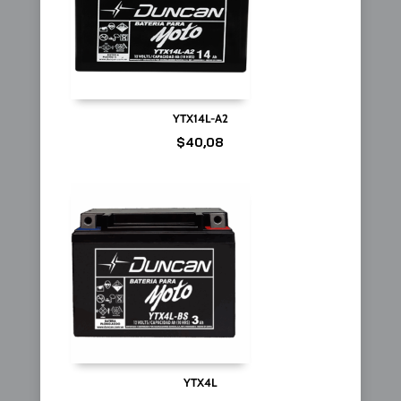
YTX14L-A2
$
40,08
YTX4L