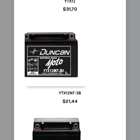
YTX12
$
31,70
YTX12N7-3B
$
21,44