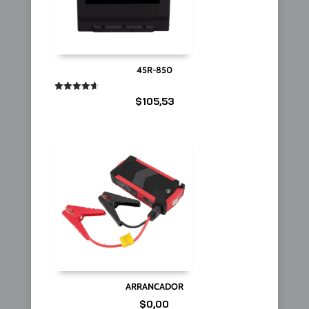
45R-850
Valorado
$
105,53
en
4.67
de 5
ARRANCADOR
$
0,00