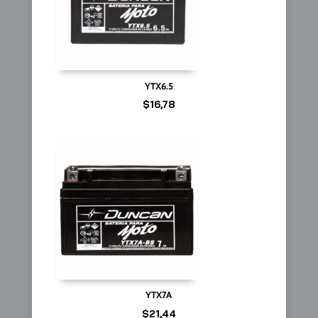
YTX6.5
$
16,78
YTX7A
$
21,44