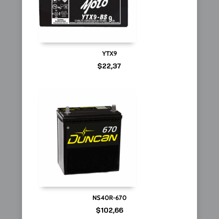
YTX9
$
22,37
NS40R-670
$
102,66