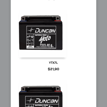
YTX7L
$
21,90