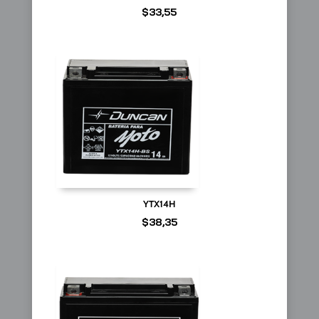
$
33,55
YTX14H
$
38,35