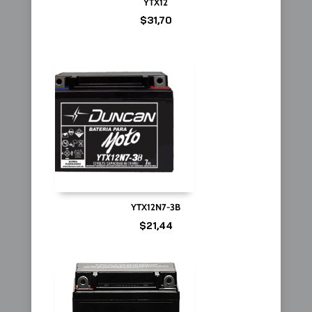
YTX12
$
31,70
YTX12N7-3B
$
21,44