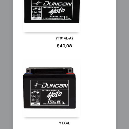
YTX14L-A2
$
40,08
YTX4L