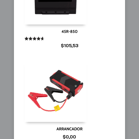
45R-850
Valorado
$
105,53
en
4.67
de 5
ARRANCADOR
$
0,00