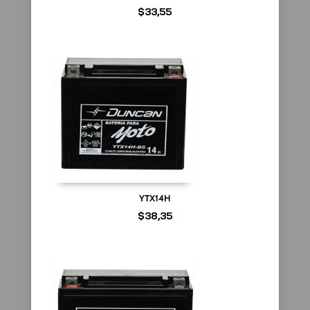
$
33,55
YTX14H
$
38,35