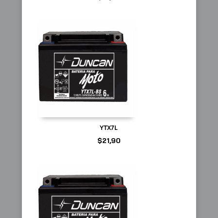
YTX7L
$
21,90