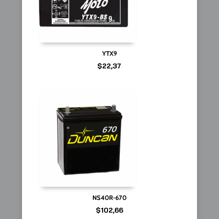
YTX9
$
22,37
NS40R-670
$
102,66