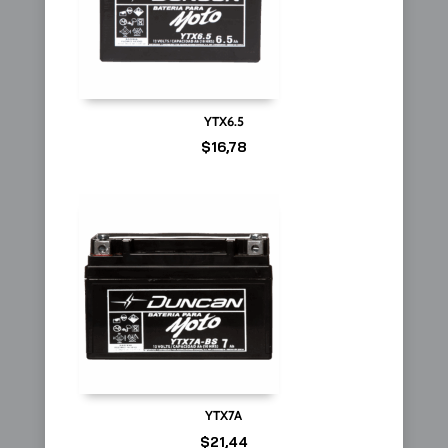
YTX6.5
$
16,78
YTX7A
$
21,44