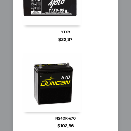
YTX9
$
22,37
NS40R-670
$
102,66