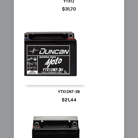
YTX12
$
31,70
YTX12N7-3B
$
21,44