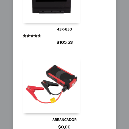
45R-850
Valorado
$
105,53
en
4.67
de 5
ARRANCADOR
$
0,00