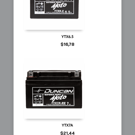
YTX6.5
$
16,78
YTX7A
$
21,44