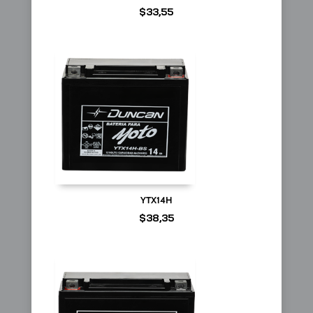
$
33,55
YTX14H
$
38,35