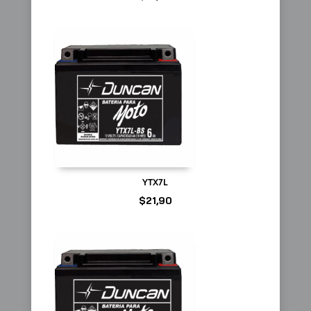
YTX7L
$
21,90