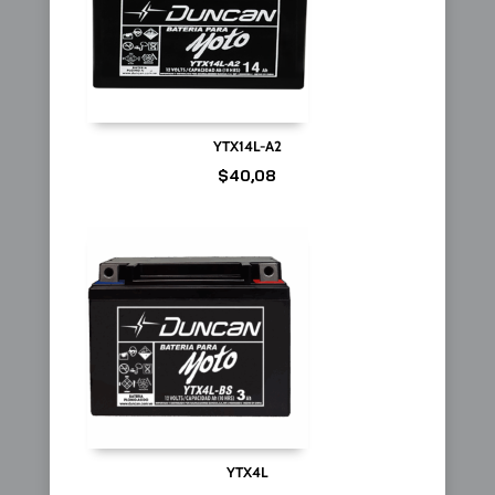
YTX14L-A2
$
40,08
YTX4L