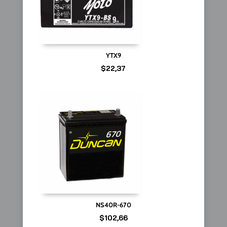
YTX9
$
22,37
NS40R-670
$
102,66