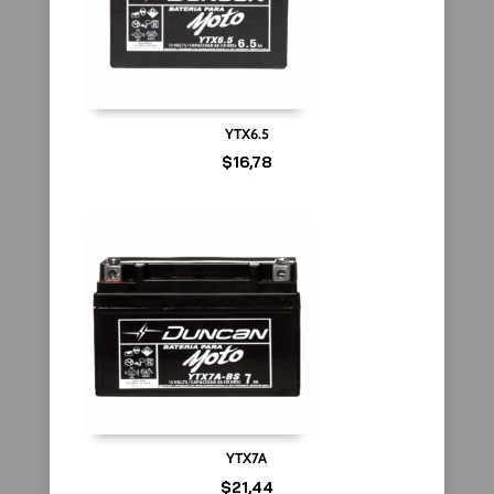
YTX6.5
$
16,78
YTX7A
$
21,44