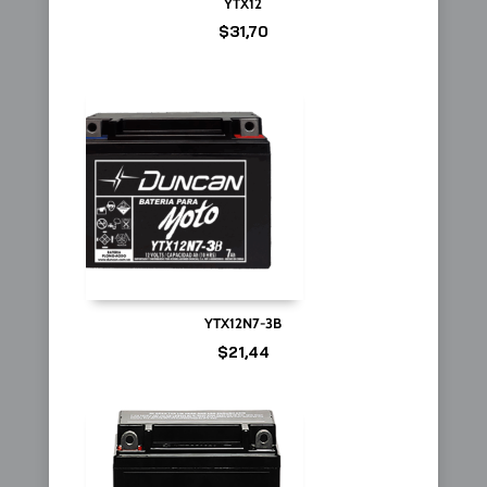
YTX12
$
31,70
YTX12N7-3B
$
21,44