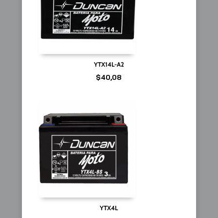
YTX14L-A2
$
40,08
YTX4L