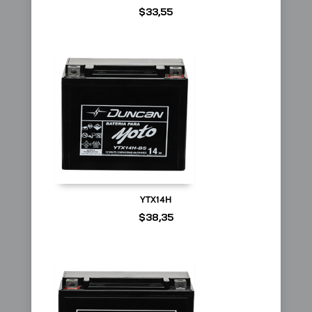
$
33,55
YTX14H
$
38,35