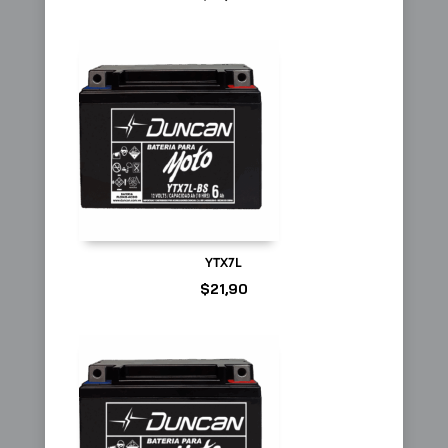
YTX7L
$
21,90