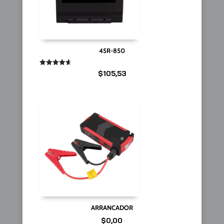
45R-850
Valorado
$
105,53
en
4.67
de 5
ARRANCADOR
$
0,00