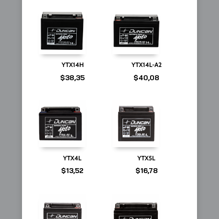
YTX14H
YTX14L-A2
$
38,35
$
40,08
YTX4L
YTX5L
$
13,52
$
16,78