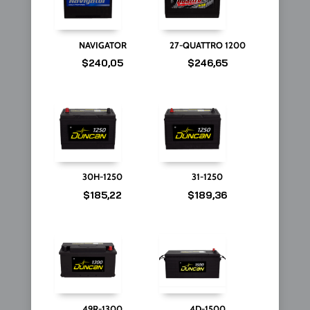
NAVIGATOR
27-QUATTRO 1200
$
240,05
$
246,65
30H-1250
31-1250
$
185,22
$
189,36
49R-1300
4D-1500