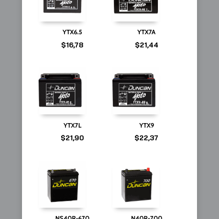
YTX6.5
YTX7A
$
16,78
$
21,44
YTX7L
YTX9
$
21,90
$
22,37
NS40R-670
N40R-700