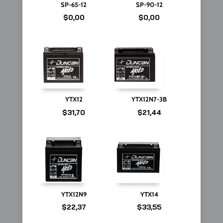
SP-65-12
SP-90-12
$
0,00
$
0,00
YTX12
YTX12N7-3B
$
31,70
$
21,44
YTX12N9
YTX14
$
22,37
$
33,55