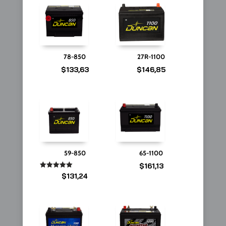
78-850
27R-1100
$
133,63
$
146,85
59-850
65-1100
$
161,13
Valorado
$
131,24
en
5.00
de 5