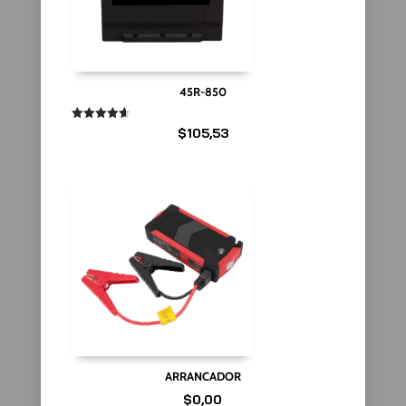
45R-850
Valorado
$
105,53
en
4.67
de 5
ARRANCADOR
$
0,00