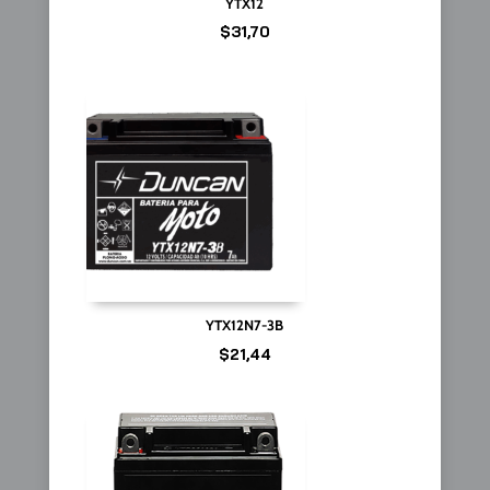
YTX12
$
31,70
YTX12N7-3B
$
21,44