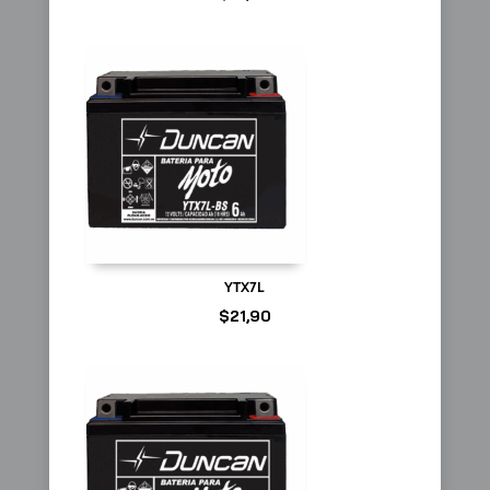
YTX7L
$
21,90