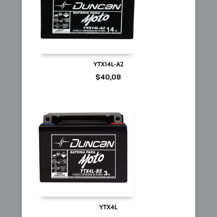
YTX14L-A2
$
40,08
YTX4L