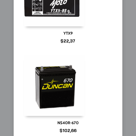
YTX9
$
22,37
NS40R-670
$
102,66