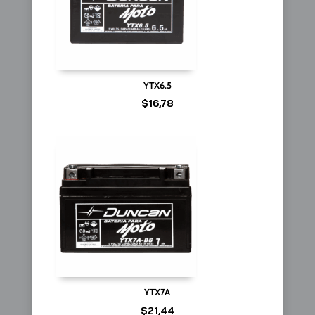
YTX6.5
$
16,78
YTX7A
$
21,44