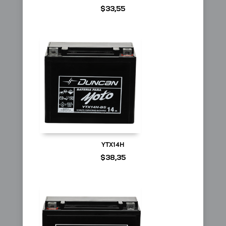
$
33,55
YTX14H
$
38,35