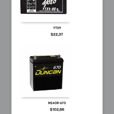
YTX9
$
22,37
NS40R-670
$
102,66