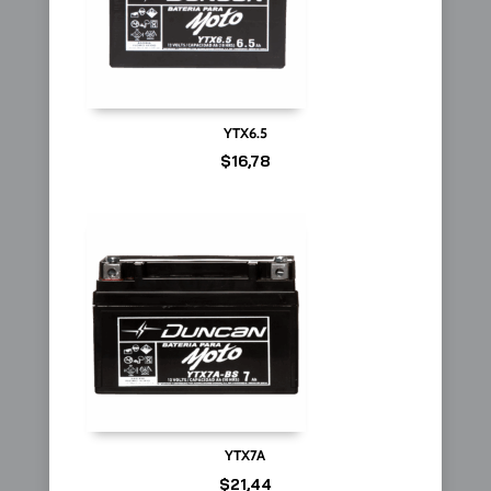
YTX6.5
$
16,78
YTX7A
$
21,44