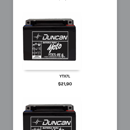
YTX7L
$
21,90