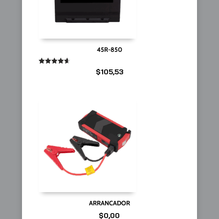
45R-850
Valorado
$
105,53
en
4.67
de 5
ARRANCADOR
$
0,00