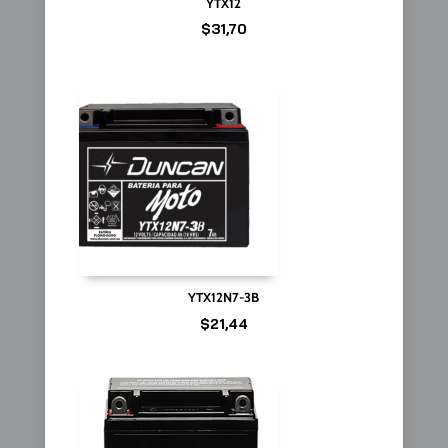
YTX12
$
31,70
YTX12N7-3B
$
21,44