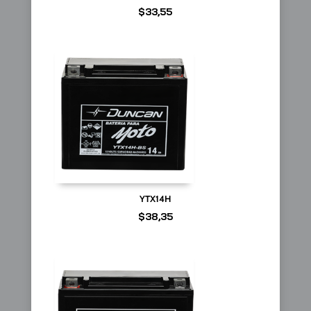
$
33,55
YTX14H
$
38,35