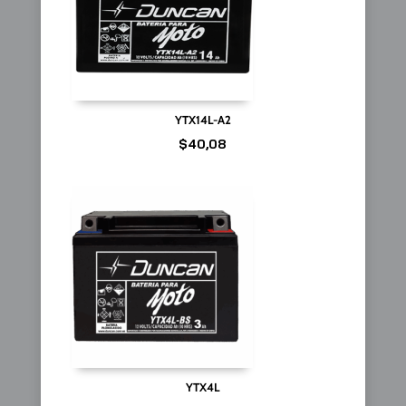
YTX14L-A2
$
40,08
YTX4L