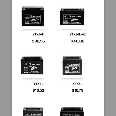
YTX14H
YTX14L-A2
$
38,35
$
40,08
YTX4L
YTX5L
$
13,52
$
16,78