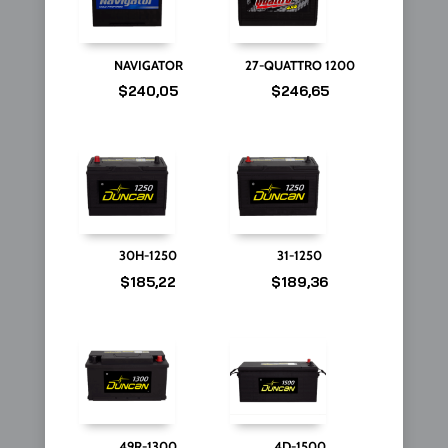
NAVIGATOR
27-QUATTRO 1200
$
240,05
$
246,65
30H-1250
31-1250
$
185,22
$
189,36
49R-1300
4D-1500