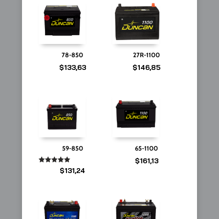
78-850
27R-1100
$
133,63
$
146,85
59-850
65-1100
$
161,13
Valorado
$
131,24
en
5.00
de 5