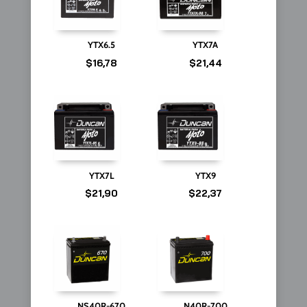
YTX6.5
YTX7A
$
16,78
$
21,44
YTX7L
YTX9
$
21,90
$
22,37
NS40R-670
N40R-700