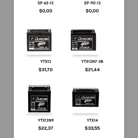
SP-65-12
SP-90-12
$
0,00
$
0,00
YTX12
YTX12N7-3B
$
31,70
$
21,44
YTX12N9
YTX14
$
22,37
$
33,55