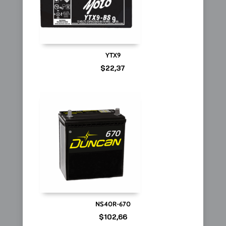
YTX9
$
22,37
NS40R-670
$
102,66