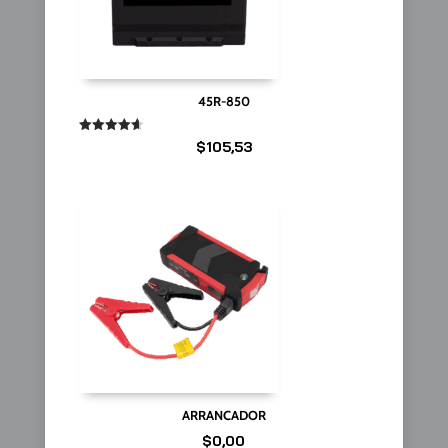
45R-850
Valorado
$
105,53
en
4.67
de 5
ARRANCADOR
$
0,00