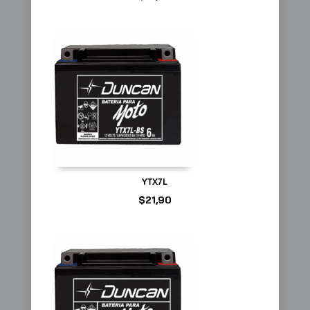
YTX7L
$
21,90