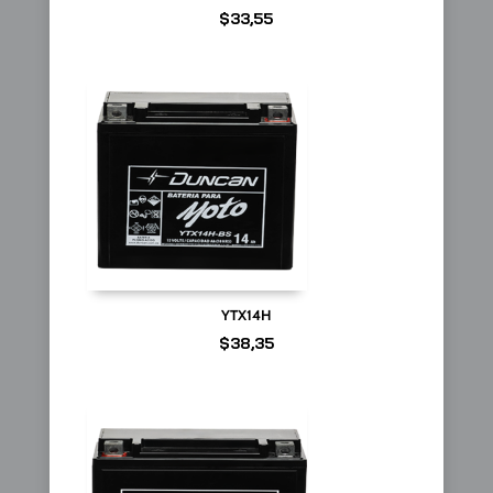
$
33,55
YTX14H
$
38,35