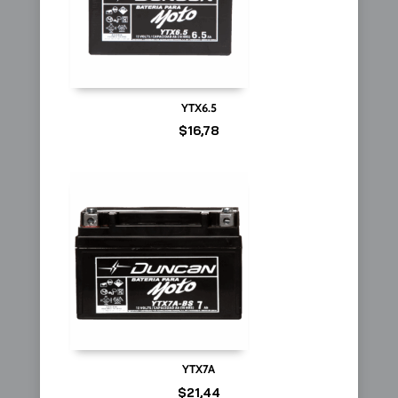
YTX6.5
$
16,78
YTX7A
$
21,44