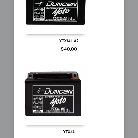
YTX14L-A2
$
40,08
YTX4L