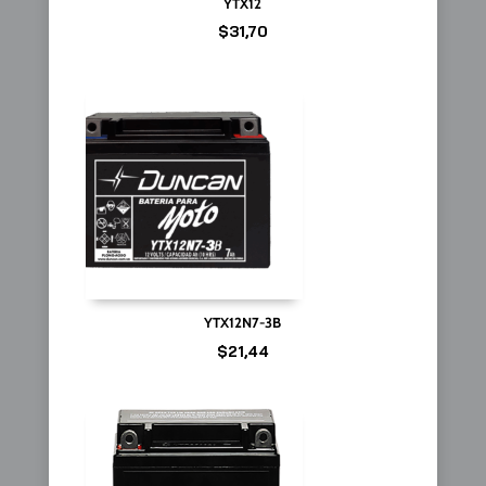
YTX12
$
31,70
YTX12N7-3B
$
21,44