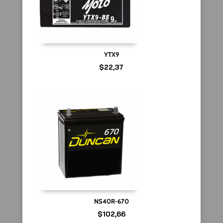
YTX9
$
22,37
NS40R-670
$
102,66