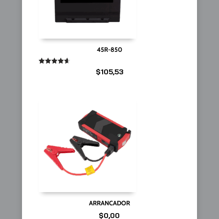
45R-850
Valorado
$
105,53
en
4.67
de 5
ARRANCADOR
$
0,00