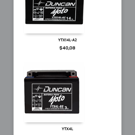
YTX14L-A2
$
40,08
YTX4L