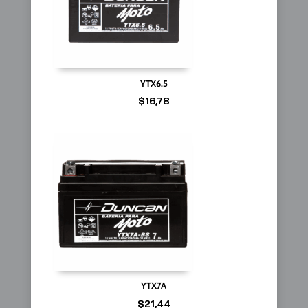
YTX6.5
$
16,78
YTX7A
$
21,44