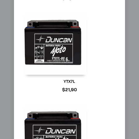
YTX7L
$
21,90