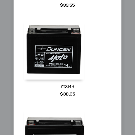
$
33,55
YTX14H
$
38,35