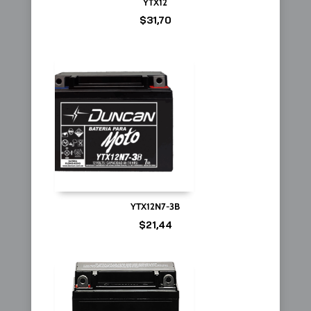
YTX12
$
31,70
YTX12N7-3B
$
21,44