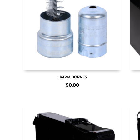
LIMPIA BORNES
$
0,00