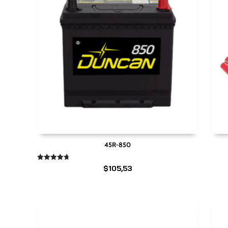
45R-850
Valorado
$
105,53
en
4.67
de 5