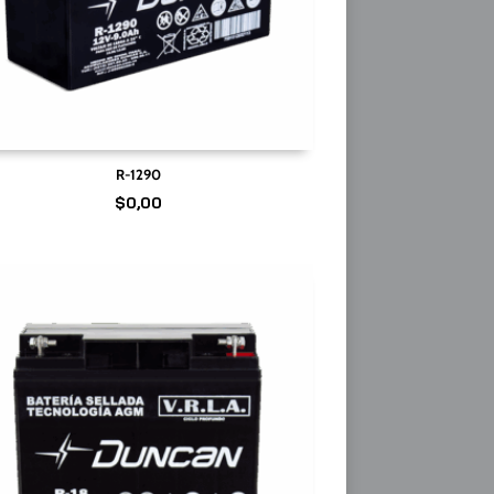
R-1290
$
0,00