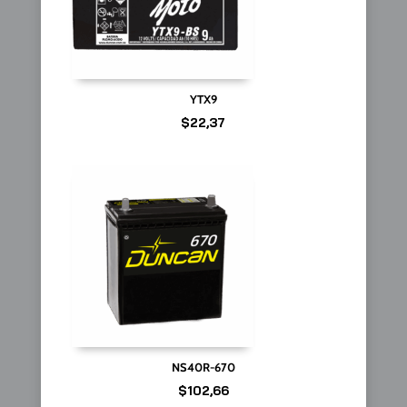
YTX9
$
22,37
NS40R-670
$
102,66