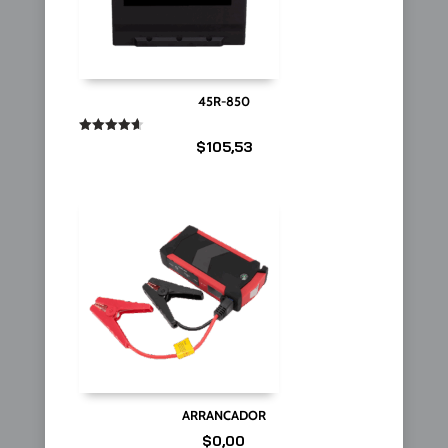
45R-850
Valorado
$
105,53
en
4.67
de 5
ARRANCADOR
$
0,00