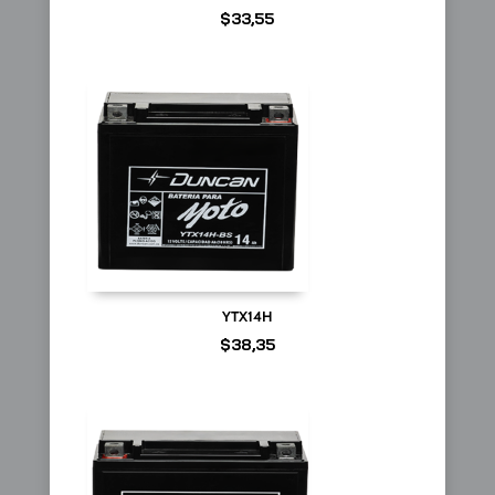
$
33,55
YTX14H
$
38,35