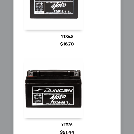
YTX6.5
$
16,78
YTX7A
$
21,44