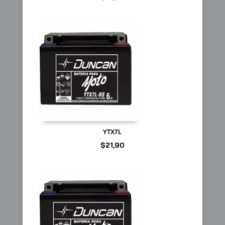
YTX7L
$
21,90