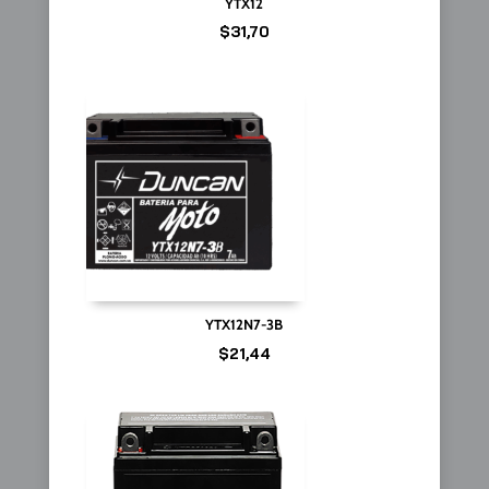
YTX12
$
31,70
YTX12N7-3B
$
21,44