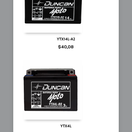
YTX14L-A2
$
40,08
YTX4L