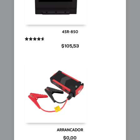
45R-850
Valorado
$
105,53
en
4.67
de 5
ARRANCADOR
$
0,00