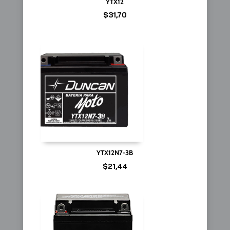
YTX12
$
31,70
YTX12N7-3B
$
21,44