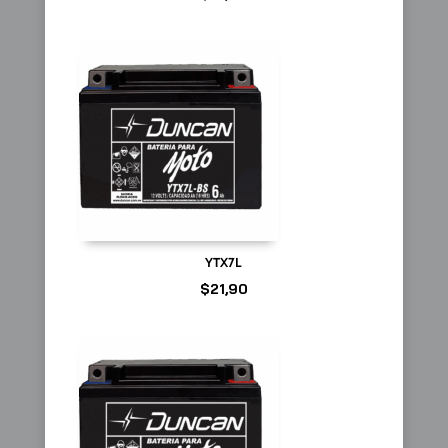
YTX7L
$
21,90