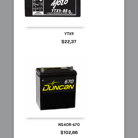
YTX9
$
22,37
NS40R-670
$
102,66