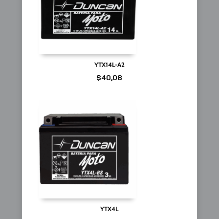
YTX14L-A2
$
40,08
YTX4L