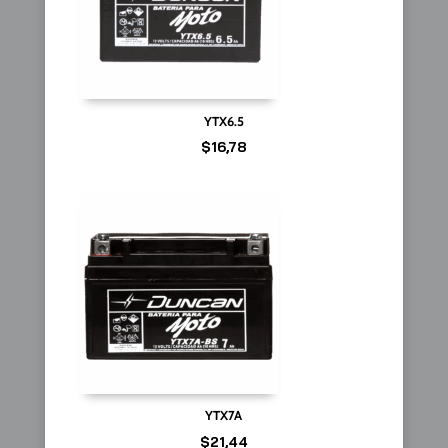
YTX6.5
$
16,78
YTX7A
$
21,44