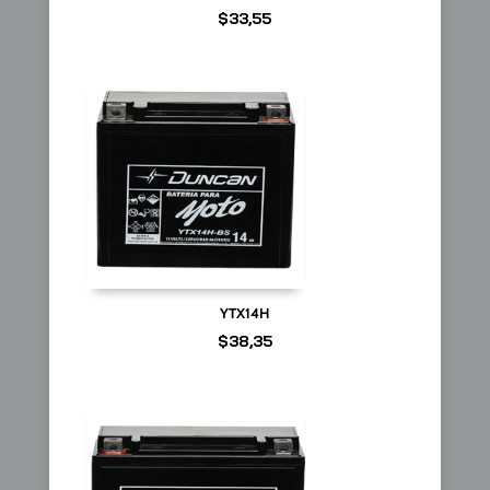
$
33,55
YTX14H
$
38,35