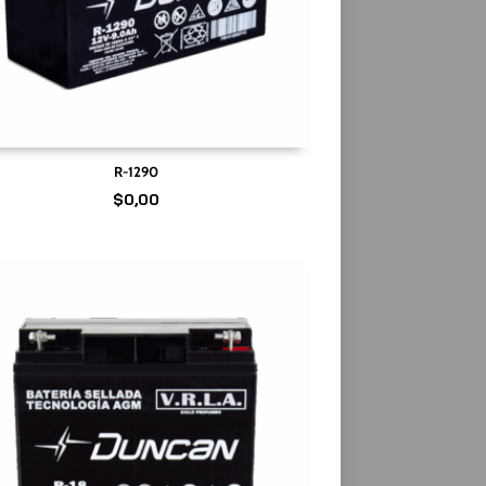
R-1290
$
0,00