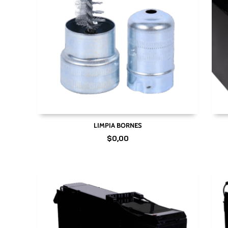
LIMPIA BORNES
$
0,00