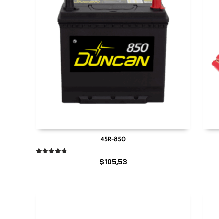
45R-850
Valorado
$
105,53
en
4.67
de 5