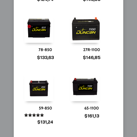
78-850
27R-1100
$
133,63
$
146,85
59-850
65-1100
$
161,13
Valorado
$
131,24
en
5.00
de 5