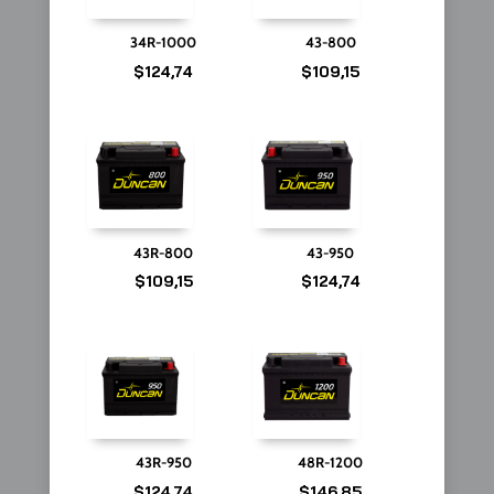
34R-1000
43-800
$
124,74
$
109,15
43R-800
43-950
$
109,15
$
124,74
43R-950
48R-1200
$
124,74
$
146,85