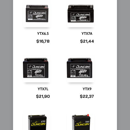
YTX6.5
YTX7A
$
16,78
$
21,44
YTX7L
YTX9
$
21,90
$
22,37