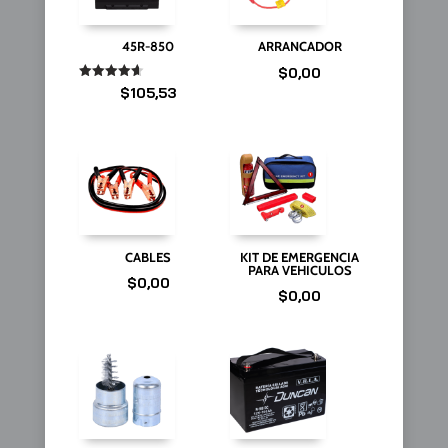
45R-850
ARRANCADOR
$
0,00
Valorado
$
105,53
en
4.67
de 5
CABLES
KIT DE EMERGENCIA
PARA VEHICULOS
$
0,00
$
0,00