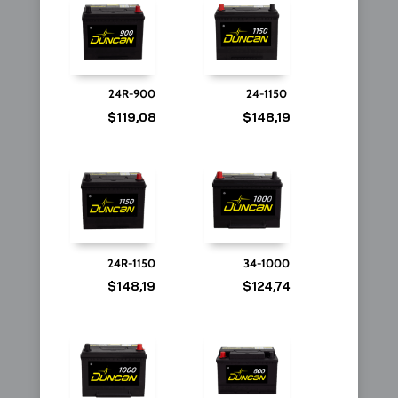
24R-900
24-1150
$
119,08
$
148,19
24R-1150
34-1000
$
148,19
$
124,74