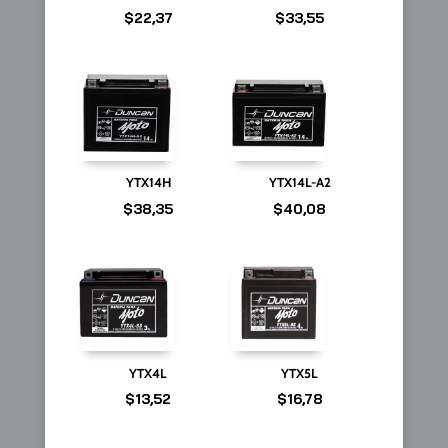
$
22,37
$
33,55
YTX14H
YTX14L-A2
$
38,35
$
40,08
YTX4L
YTX5L
$
13,52
$
16,78