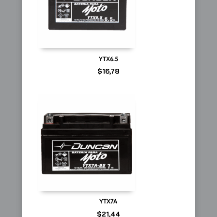
YTX6.5
$
16,78
YTX7A
$
21,44