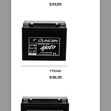
$
33,55
YTX14H
$
38,35