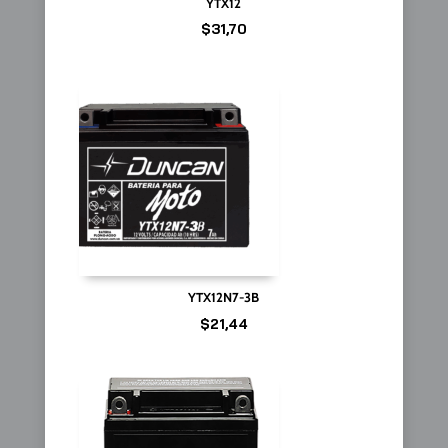
YTX12
$
31,70
YTX12N7-3B
$
21,44