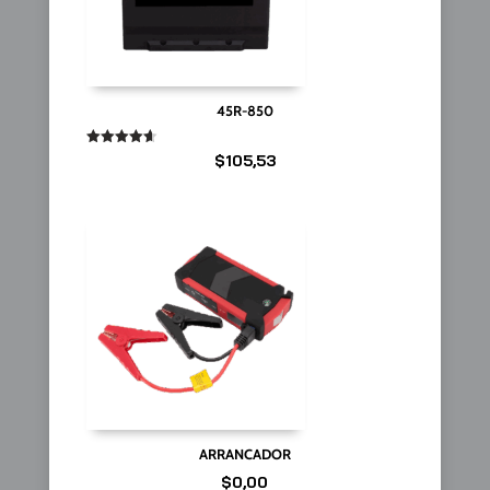
45R-850
Valorado
$
105,53
en
4.67
de 5
ARRANCADOR
$
0,00