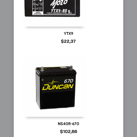
YTX9
$
22,37
NS40R-670
$
102,66