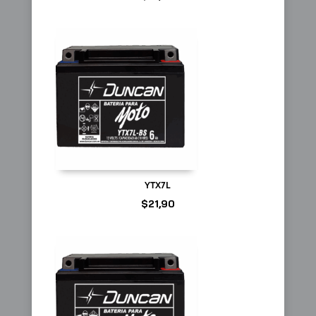
YTX7L
$
21,90