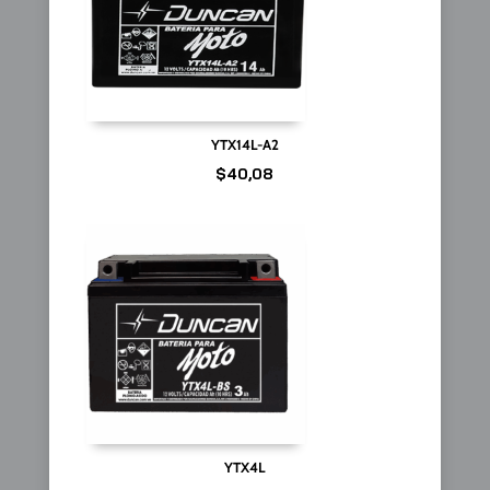
YTX14L-A2
$
40,08
YTX4L