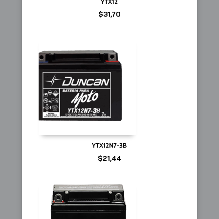
YTX12
$
31,70
YTX12N7-3B
$
21,44