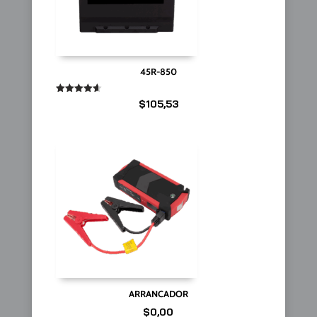
45R-850
Valorado
$
105,53
en
4.67
de 5
ARRANCADOR
$
0,00