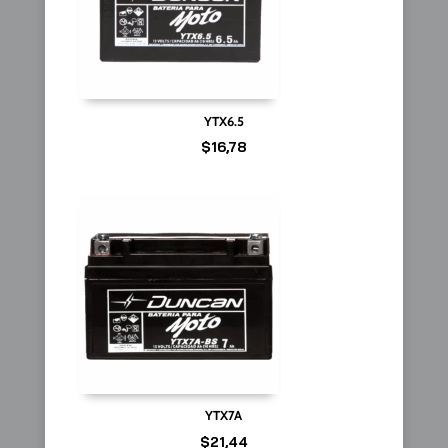
YTX6.5
$
16,78
YTX7A
$
21,44