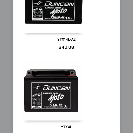
YTX14L-A2
$
40,08
YTX4L