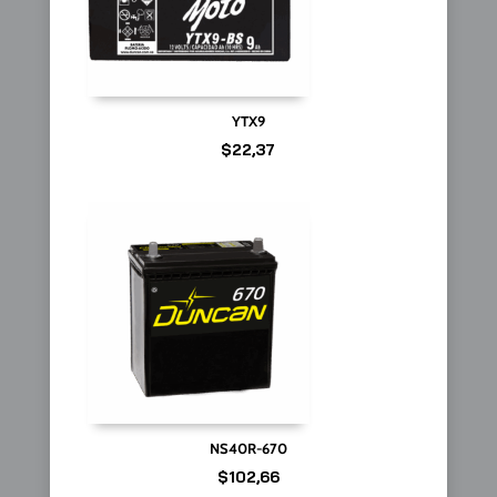
YTX9
$
22,37
NS40R-670
$
102,66