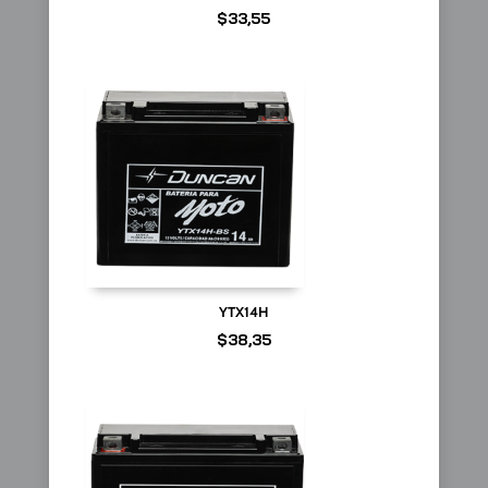
$
33,55
YTX14H
$
38,35