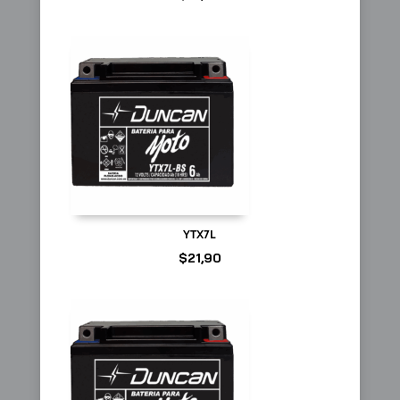
YTX7L
$
21,90