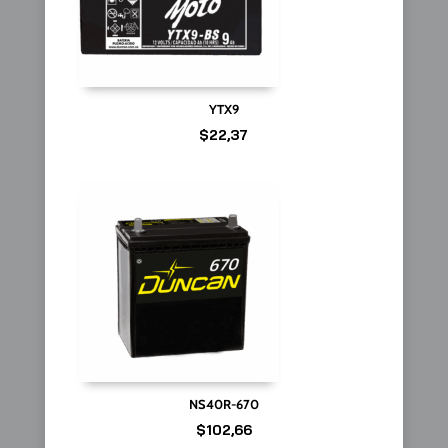
YTX9
$
22,37
NS40R-670
$
102,66