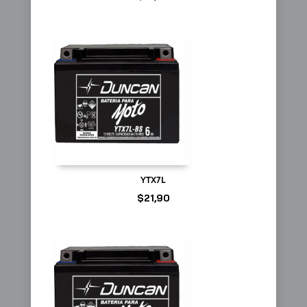
YTX7L
$
21,90