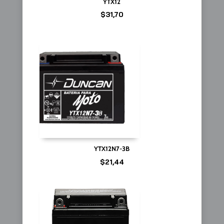
YTX12
$
31,70
YTX12N7-3B
$
21,44