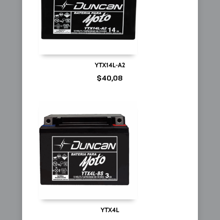
YTX14L-A2
$
40,08
YTX4L