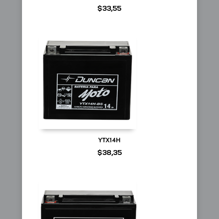
$
33,55
YTX14H
$
38,35