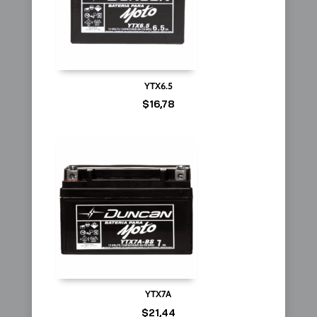
YTX6.5
$
16,78
YTX7A
$
21,44