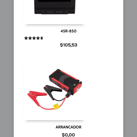
45R-850
Valorado
$
105,53
en
4.67
de 5
ARRANCADOR
$
0,00