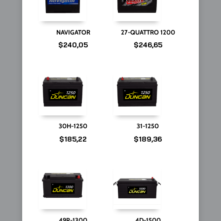
NAVIGATOR
27-QUATTRO 1200
$
240,05
$
246,65
30H-1250
31-1250
$
185,22
$
189,36
49R-1300
4D-1500