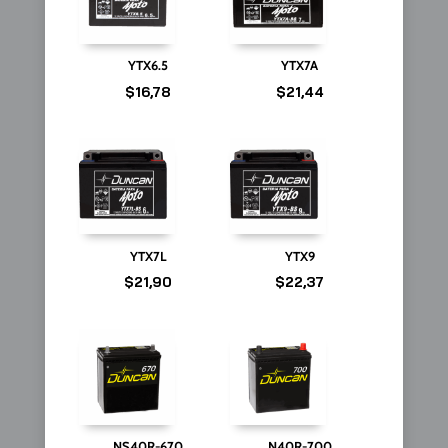
YTX6.5
YTX7A
$
16,78
$
21,44
YTX7L
YTX9
$
21,90
$
22,37
NS40R-670
N40R-700