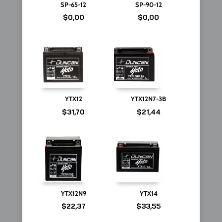
SP-65-12
SP-90-12
$
0,00
$
0,00
YTX12
YTX12N7-3B
$
31,70
$
21,44
YTX12N9
YTX14
$
22,37
$
33,55