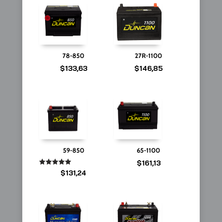
78-850
27R-1100
$
133,63
$
146,85
59-850
65-1100
$
161,13
Valorado
$
131,24
en
5.00
de 5