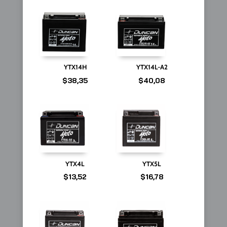
YTX14H
YTX14L-A2
$
38,35
$
40,08
YTX4L
YTX5L
$
13,52
$
16,78