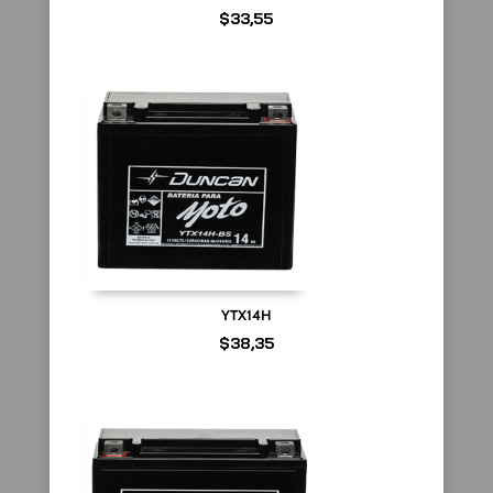
$
33,55
YTX14H
$
38,35