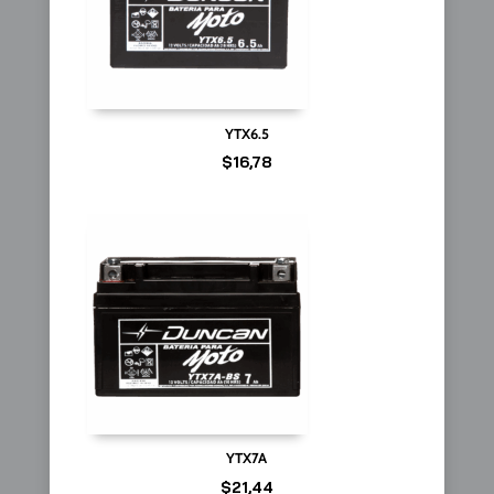
YTX6.5
$
16,78
YTX7A
$
21,44