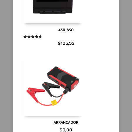
45R-850
Valorado
$
105,53
en
4.67
de 5
ARRANCADOR
$
0,00