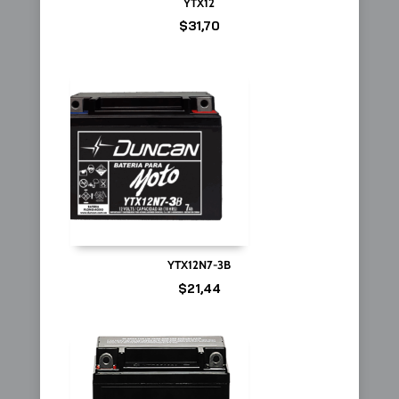
YTX12
$
31,70
YTX12N7-3B
$
21,44