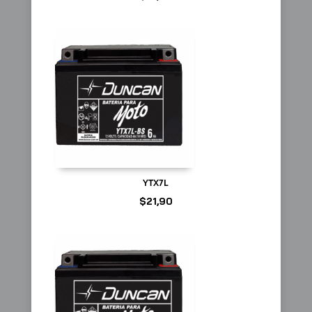
YTX7L
$
21,90