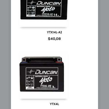
YTX14L-A2
$
40,08
YTX4L