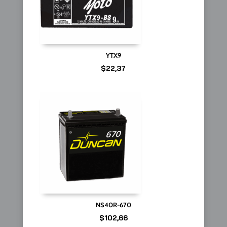
YTX9
$
22,37
NS40R-670
$
102,66