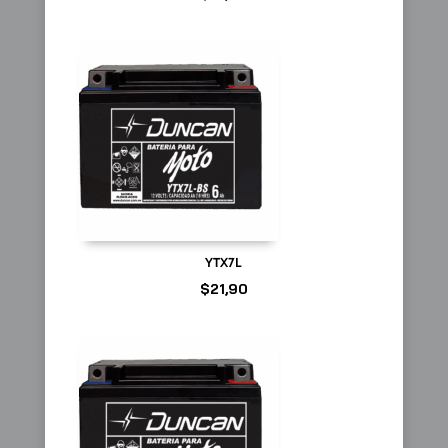
YTX7L
$
21,90