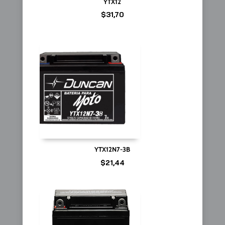
YTX12
$
31,70
YTX12N7-3B
$
21,44