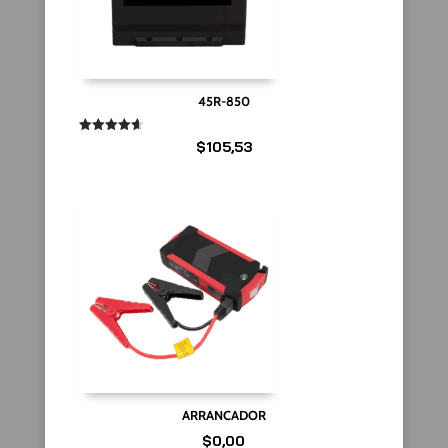
45R-850
Valorado
$
105,53
en
4.67
de 5
ARRANCADOR
$
0,00