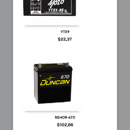
YTX9
$
22,37
NS40R-670
$
102,66