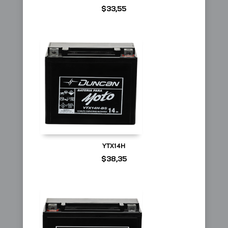
$
33,55
YTX14H
$
38,35