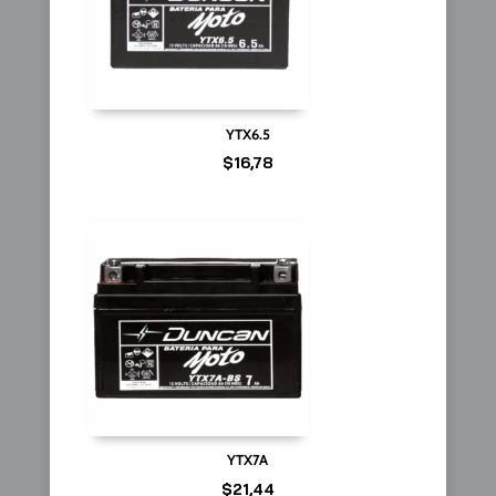
YTX6.5
$
16,78
YTX7A
$
21,44