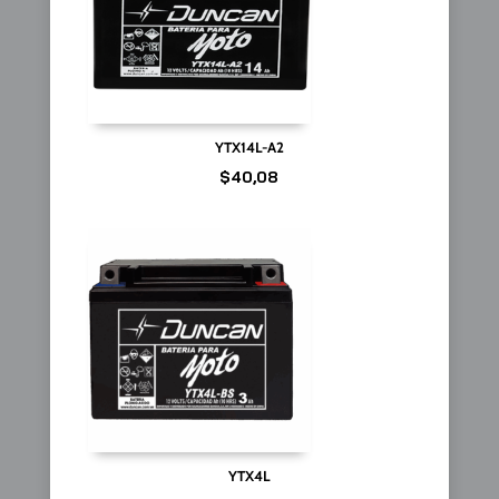
YTX14L-A2
$
40,08
YTX4L