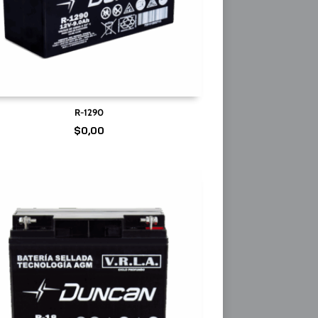
R-1290
$
0,00