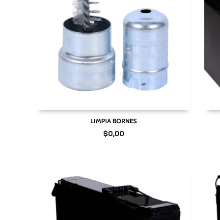
LIMPIA BORNES
$
0,00