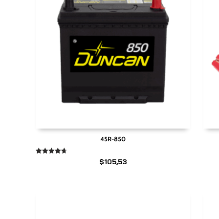
45R-850
Valorado
$
105,53
en
4.67
de 5