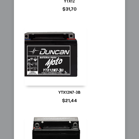
YTX12
$
31,70
YTX12N7-3B
$
21,44