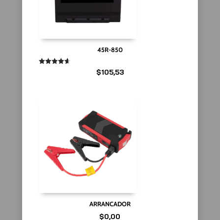
45R-850
Valorado
$
105,53
en
4.67
de 5
ARRANCADOR
$
0,00