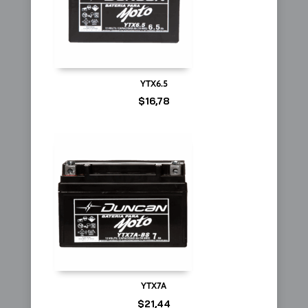
YTX6.5
$
16,78
YTX7A
$
21,44