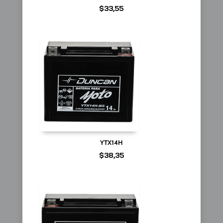
$
33,55
YTX14H
$
38,35