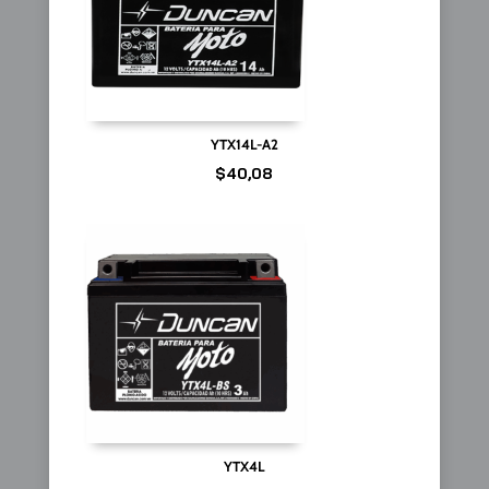
YTX14L-A2
$
40,08
YTX4L