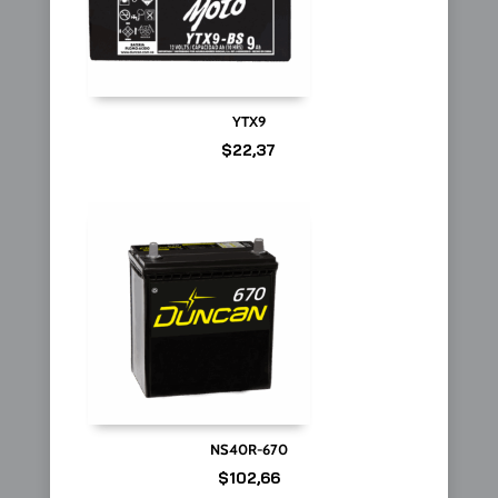
YTX9
$
22,37
NS40R-670
$
102,66