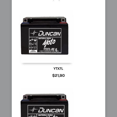
YTX7L
$
21,90