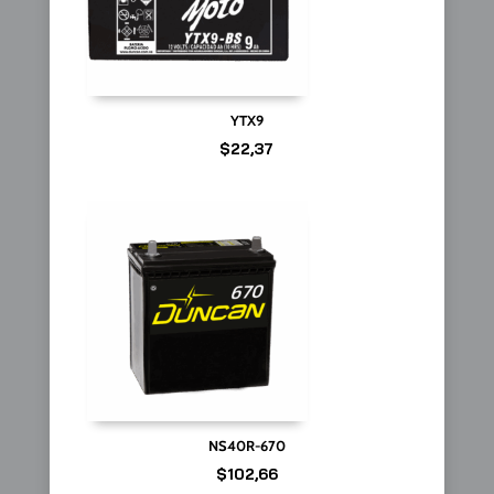
YTX9
$
22,37
NS40R-670
$
102,66