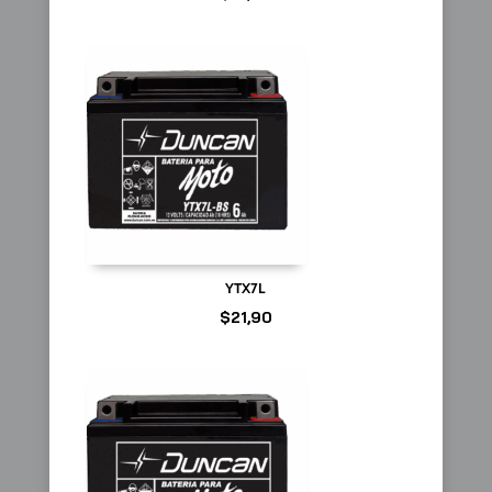
YTX7L
$
21,90