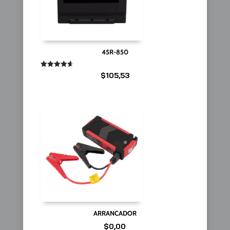
45R-850
Valorado
$
105,53
en
4.67
de 5
ARRANCADOR
$
0,00