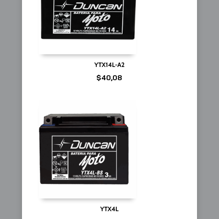
YTX14L-A2
$
40,08
YTX4L