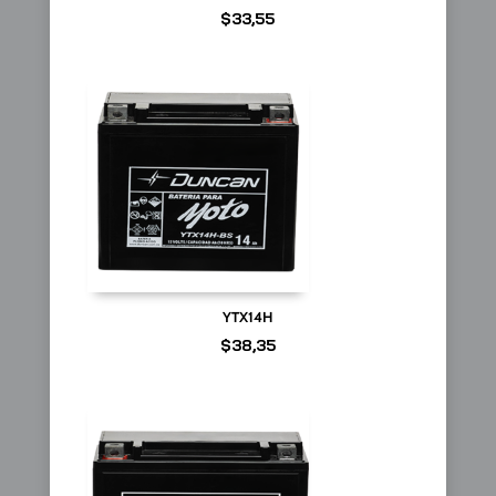
$
33,55
YTX14H
$
38,35