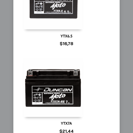
YTX6.5
$
16,78
YTX7A
$
21,44