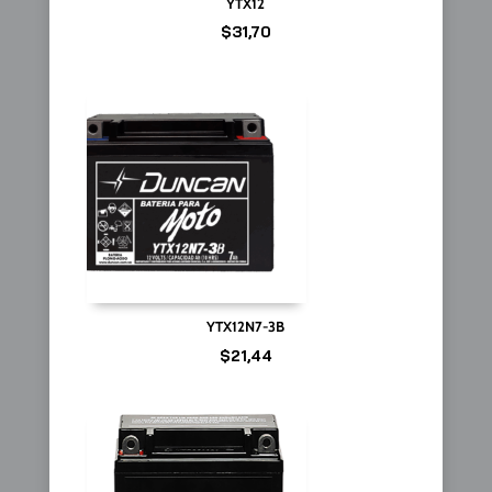
YTX12
$
31,70
YTX12N7-3B
$
21,44