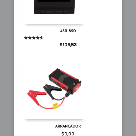
45R-850
Valorado
$
105,53
en
4.67
de 5
ARRANCADOR
$
0,00