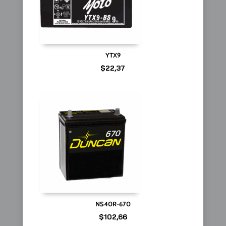
YTX9
$
22,37
NS40R-670
$
102,66