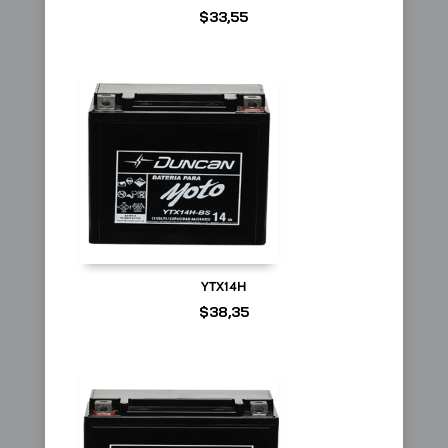
$
33,55
YTX14H
$
38,35