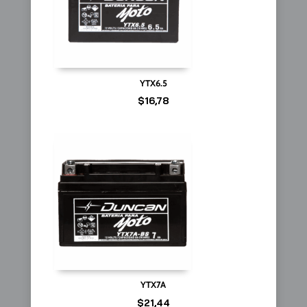
YTX6.5
$
16,78
YTX7A
$
21,44