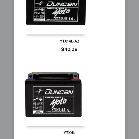
YTX14L-A2
$
40,08
YTX4L