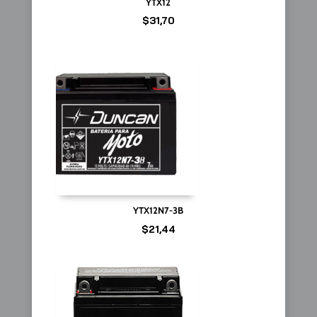
YTX12
$
31,70
YTX12N7-3B
$
21,44