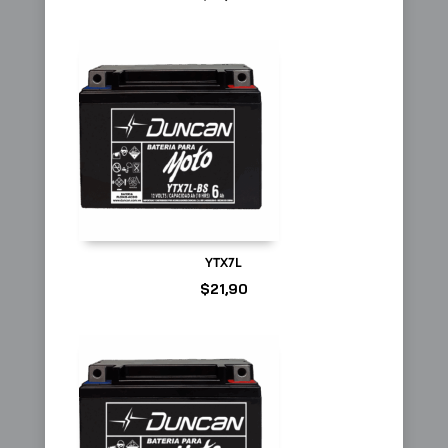
YTX7L
$
21,90