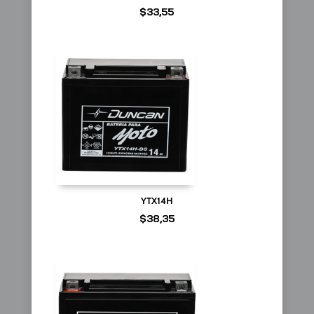
$
33,55
YTX14H
$
38,35