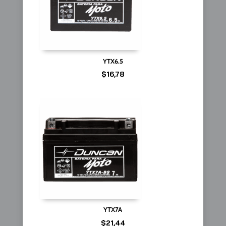
YTX6.5
$
16,78
YTX7A
$
21,44