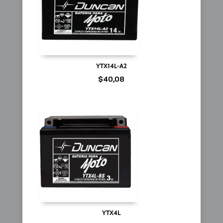
YTX14L-A2
$
40,08
YTX4L