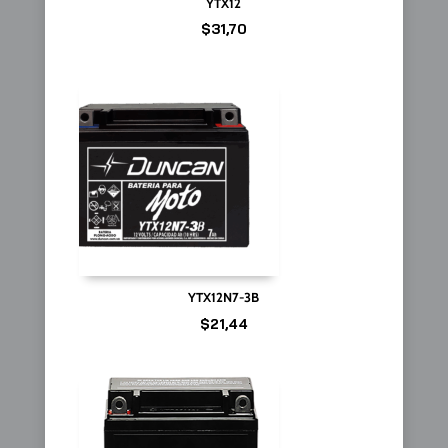
YTX12
$
31,70
YTX12N7-3B
$
21,44