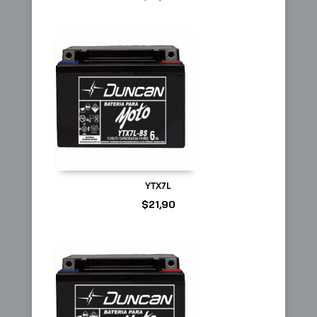
YTX7L
$
21,90