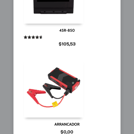
45R-850
Valorado
$
105,53
en
4.67
de 5
ARRANCADOR
$
0,00