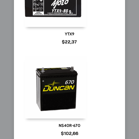
YTX9
$
22,37
NS40R-670
$
102,66