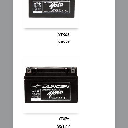
YTX6.5
$
16,78
YTX7A
$
21,44