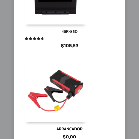
45R-850
Valorado
$
105,53
en
4.67
de 5
ARRANCADOR
$
0,00