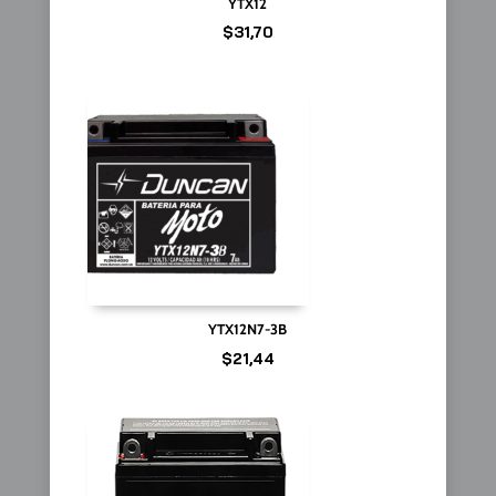
YTX12
$
31,70
YTX12N7-3B
$
21,44