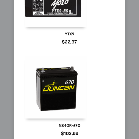
YTX9
$
22,37
NS40R-670
$
102,66