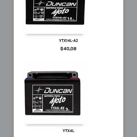
YTX14L-A2
$
40,08
YTX4L