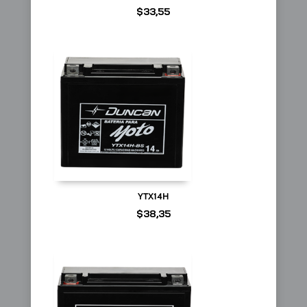
$
33,55
YTX14H
$
38,35