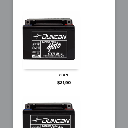
YTX7L
$
21,90