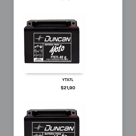
YTX7L
$
21,90