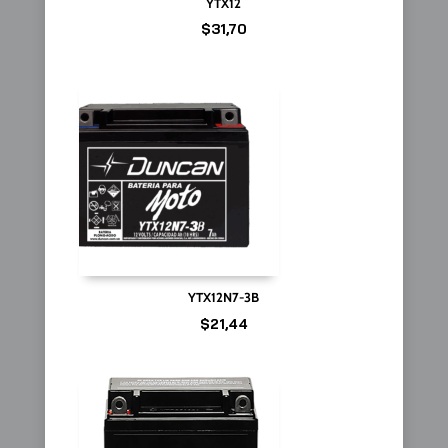
YTX12
$
31,70
YTX12N7-3B
$
21,44