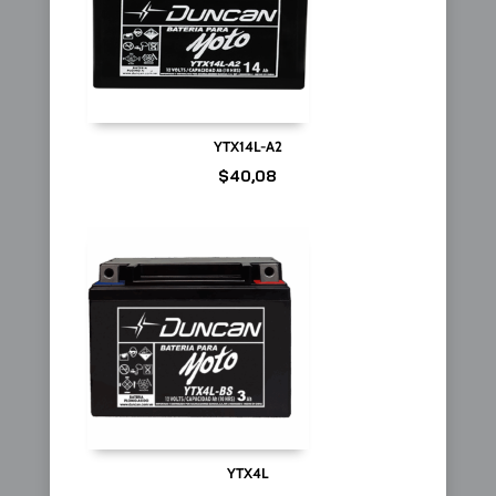
YTX14L-A2
$
40,08
YTX4L