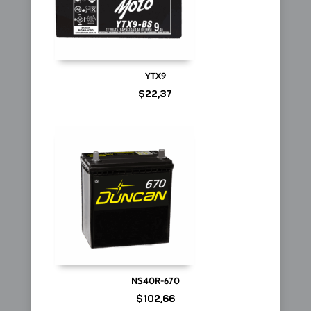
YTX9
$
22,37
NS40R-670
$
102,66