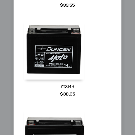
$
33,55
YTX14H
$
38,35