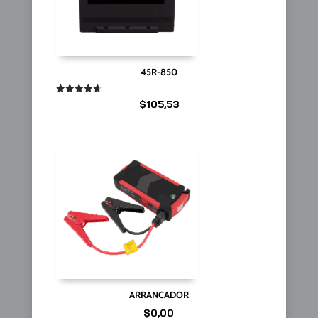
45R-850
Valorado
$
105,53
en
4.67
de 5
ARRANCADOR
$
0,00