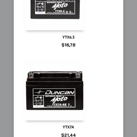
YTX6.5
$
16,78
YTX7A
$
21,44