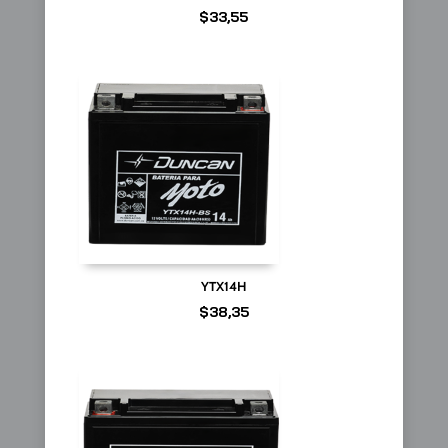
$
33,55
YTX14H
$
38,35