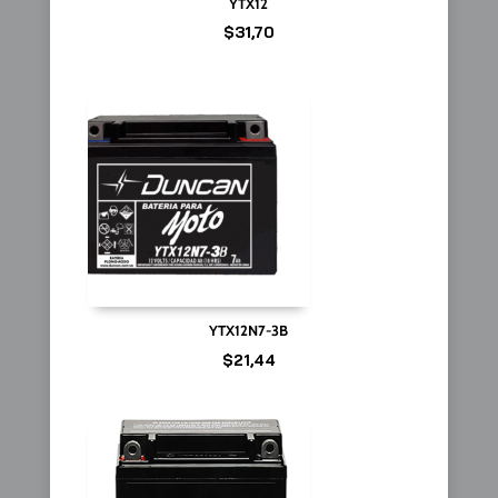
YTX12
$
31,70
YTX12N7-3B
$
21,44