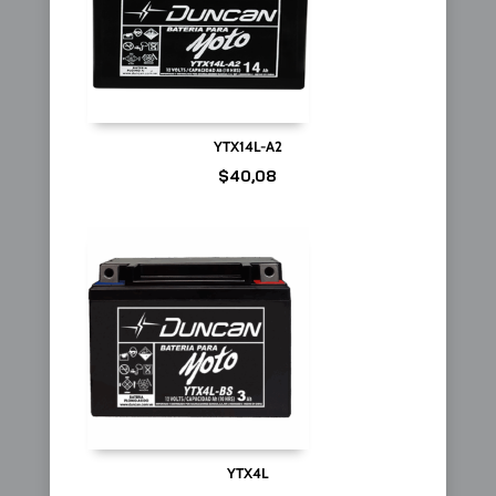
YTX14L-A2
$
40,08
YTX4L