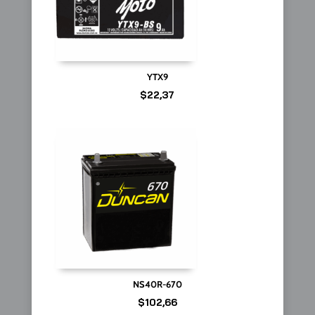
YTX9
$
22,37
NS40R-670
$
102,66