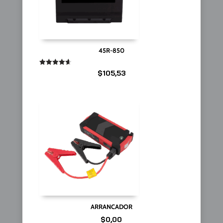
45R-850
Valorado
$
105,53
en
4.67
de 5
ARRANCADOR
$
0,00