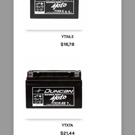
YTX6.5
$
16,78
YTX7A
$
21,44