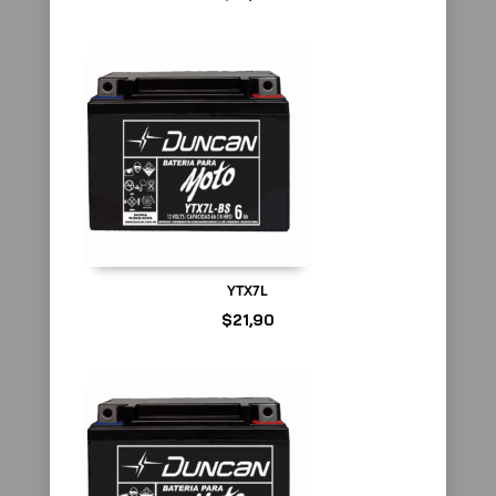
YTX7L
$
21,90