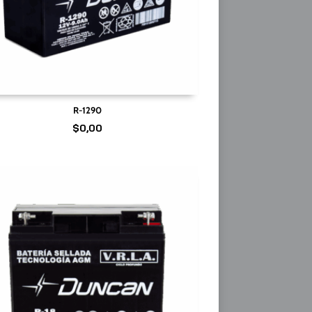
R-1290
$
0,00