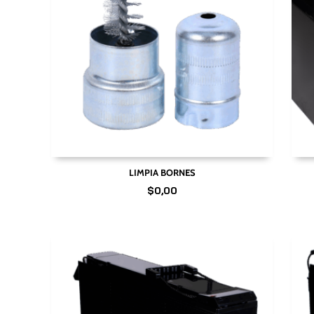
LIMPIA BORNES
$
0,00