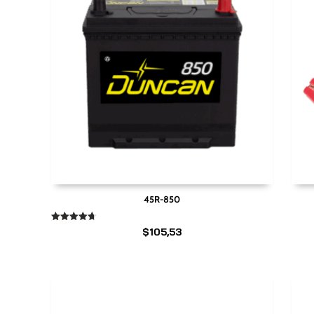
45R-850
Valorado
$
105,53
en
4.67
de 5