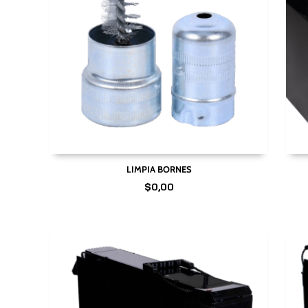
LIMPIA BORNES
$
0,00