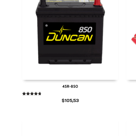
45R-850
Valorado
$
105,53
en
4.67
de 5