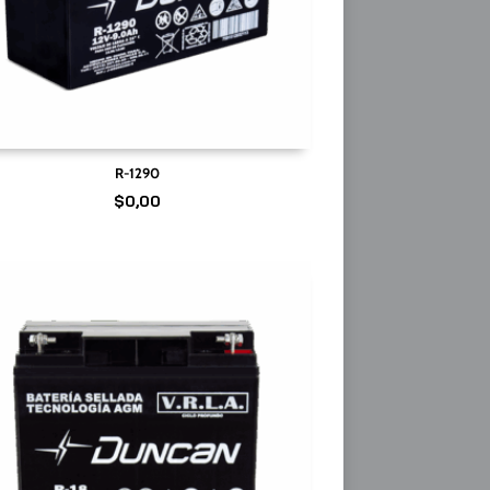
R-1290
$
0,00