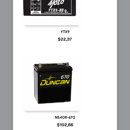
YTX9
$
22,37
NS40R-670
$
102,66