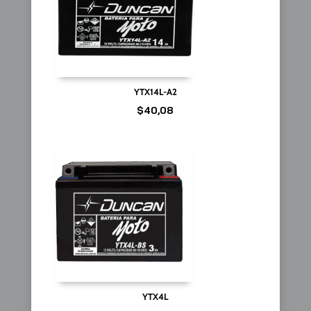
YTX14L-A2
$
40,08
YTX4L