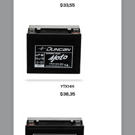
$
33,55
YTX14H
$
38,35