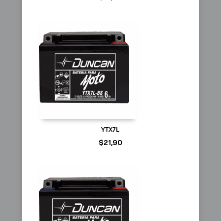
YTX7L
$
21,90