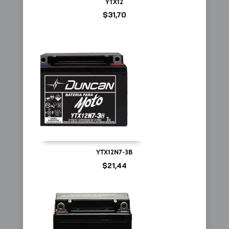
YTX12
$
31,70
YTX12N7-3B
$
21,44