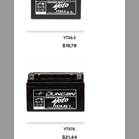
YTX6.5
$
16,78
YTX7A
$
21,44