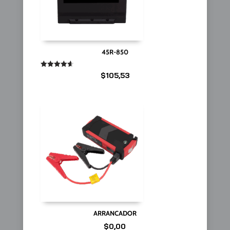
45R-850
Valorado
$
105,53
en
4.67
de 5
ARRANCADOR
$
0,00