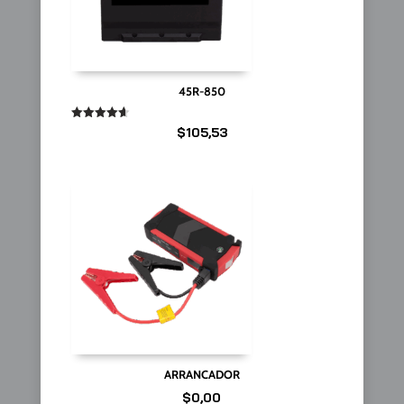
45R-850
Valorado
$
105,53
en
4.67
de 5
ARRANCADOR
$
0,00