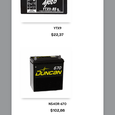
YTX9
$
22,37
NS40R-670
$
102,66