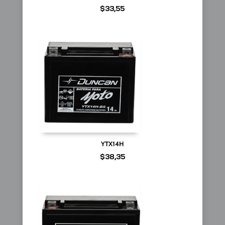
$
33,55
YTX14H
$
38,35