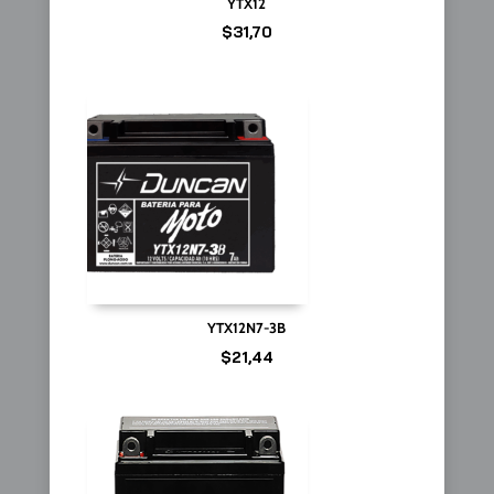
YTX12
$
31,70
YTX12N7-3B
$
21,44