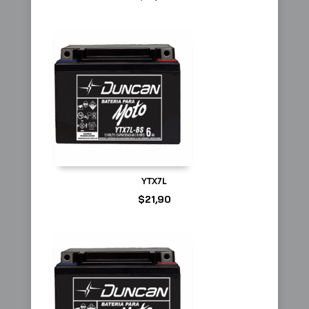
YTX7L
$
21,90