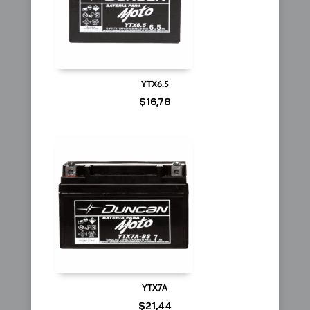
YTX6.5
$
16,78
YTX7A
$
21,44