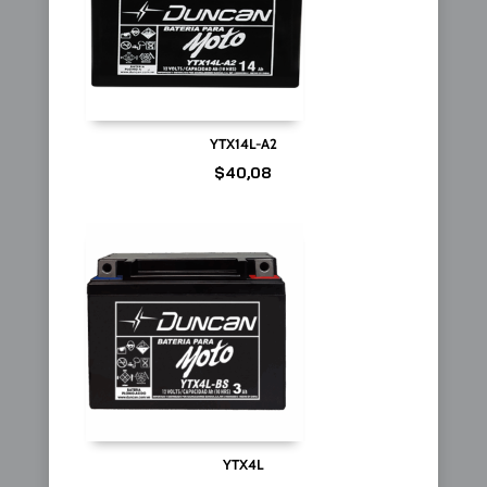
YTX14L-A2
$
40,08
YTX4L