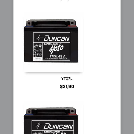
YTX7L
$
21,90