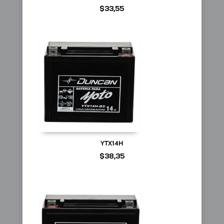
$
33,55
YTX14H
$
38,35