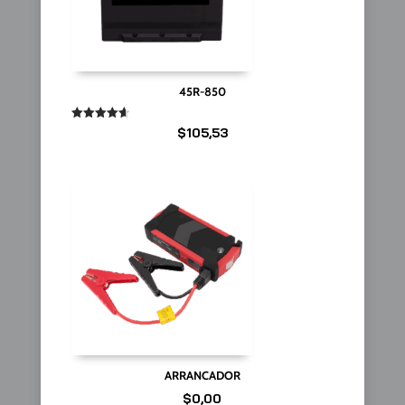
45R-850
Valorado
$
105,53
en
4.67
de 5
ARRANCADOR
$
0,00