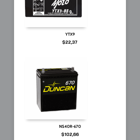
YTX9
$
22,37
NS40R-670
$
102,66