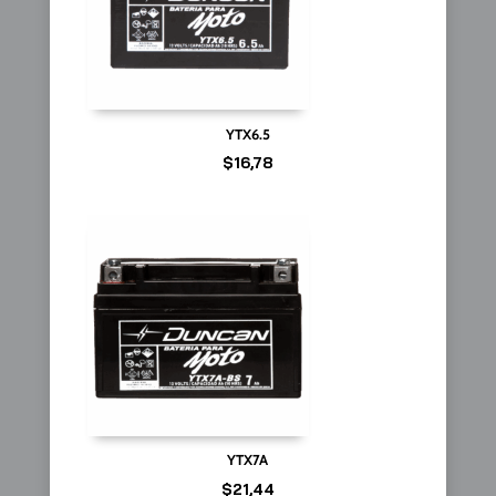
YTX6.5
$
16,78
YTX7A
$
21,44