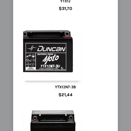
YTX12
$
31,70
YTX12N7-3B
$
21,44