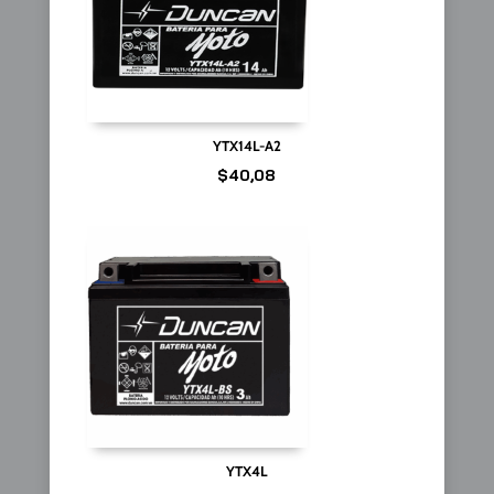
YTX14L-A2
$
40,08
YTX4L