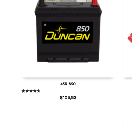
45R-850
Valorado
$
105,53
en
4.67
de 5