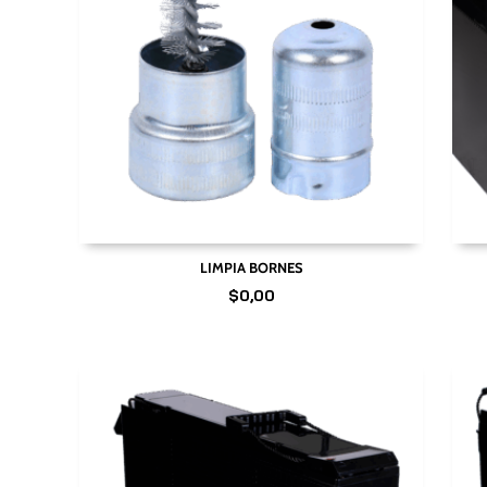
LIMPIA BORNES
$
0,00