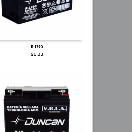
R-1290
$
0,00