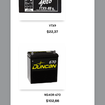
YTX9
$
22,37
NS40R-670
$
102,66