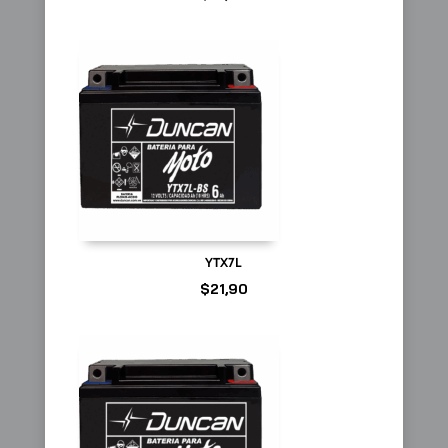
YTX7L
$
21,90