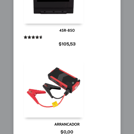
45R-850
Valorado
$
105,53
en
4.67
de 5
ARRANCADOR
$
0,00