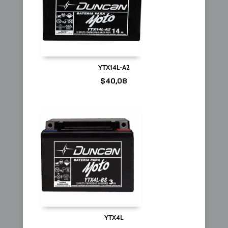
YTX14L-A2
$
40,08
YTX4L