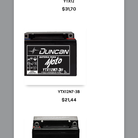
YTX12
$
31,70
YTX12N7-3B
$
21,44