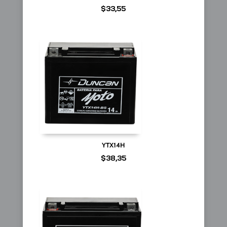
$
33,55
YTX14H
$
38,35