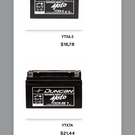
YTX6.5
$
16,78
YTX7A
$
21,44