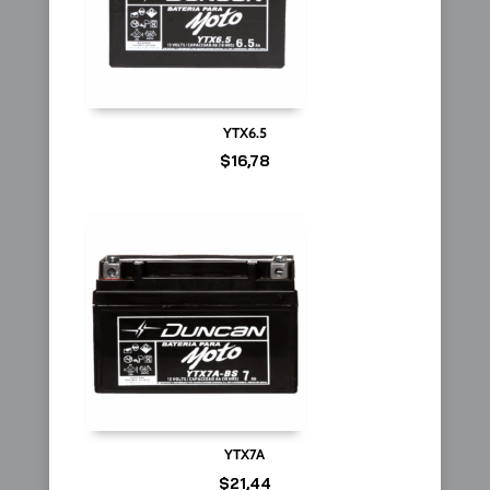
YTX6.5
$
16,78
YTX7A
$
21,44