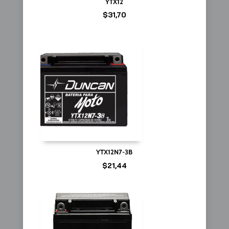
YTX12
$
31,70
YTX12N7-3B
$
21,44