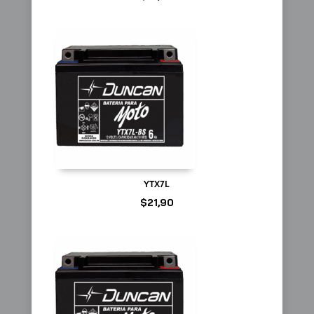
YTX7L
$
21,90