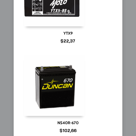
YTX9
$
22,37
NS40R-670
$
102,66