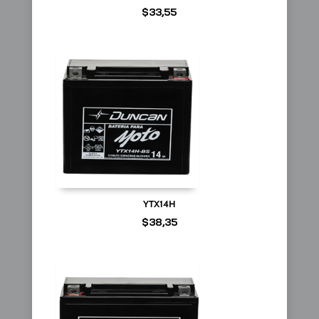
$
33,55
YTX14H
$
38,35