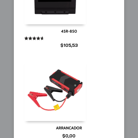
45R-850
Valorado
$
105,53
en
4.67
de 5
ARRANCADOR
$
0,00