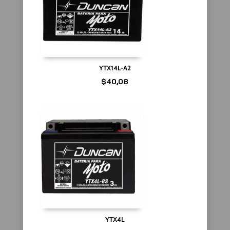
YTX14L-A2
$
40,08
YTX4L