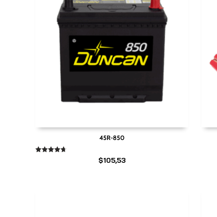
45R-850
Valorado
$
105,53
en
4.67
de 5