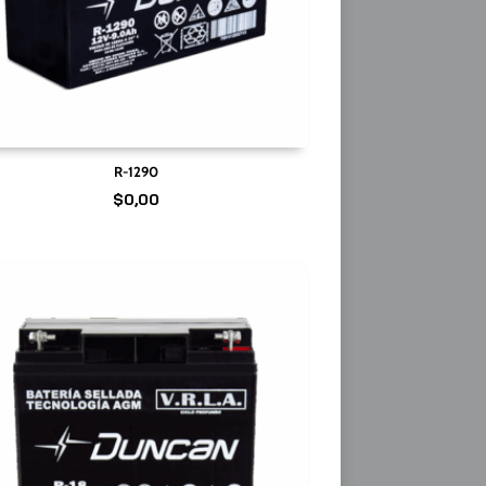
R-1290
$
0,00